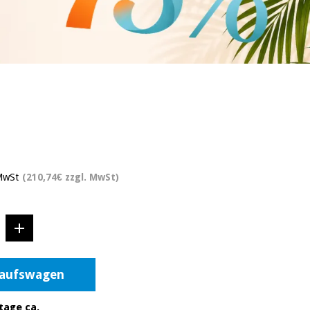
 MwSt
(210,74€ zzgl. MwSt)
kaufswagen
tage ca.