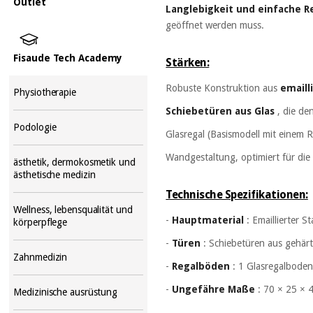
Outlet
Langlebigkeit und einfache R
geöffnet werden muss.
Fisaude Tech Academy
Stärken:
Robuste Konstruktion aus
emaill
Physiotherapie
Schiebetüren aus Glas
, die de
Podologie
Glasregal (Basismodell mit einem 
Wandgestaltung, optimiert für di
ästhetik, dermokosmetik und
ästhetische medizin
Technische Spezifikationen:
Wellness, lebensqualität und
-
Hauptmaterial
: Emaillierter S
körperpflege
-
Türen
: Schiebetüren aus gehär
Zahnmedizin
-
Regalböden
: 1 Glasregalboden
-
Ungefähre Maße
: 70 × 25 × 
Medizinische ausrüstung