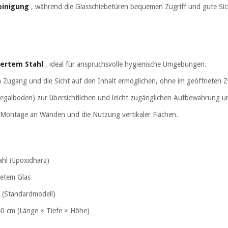
einigung
, während die Glasschiebetüren bequemen Zugriff und gute Sicht
iertem Stahl
, ideal für anspruchsvolle hygienische Umgebungen.
n Zugang und die Sicht auf den Inhalt ermöglichen, ohne im geöffneten 
Regalboden) zur übersichtlichen und leicht zugänglichen Aufbewahrung un
e Montage an Wänden und die Nutzung vertikaler Flächen.
tahl (Epoxidharz)
tetem Glas
 (Standardmodell)
40 cm (Länge × Tiefe × Höhe)