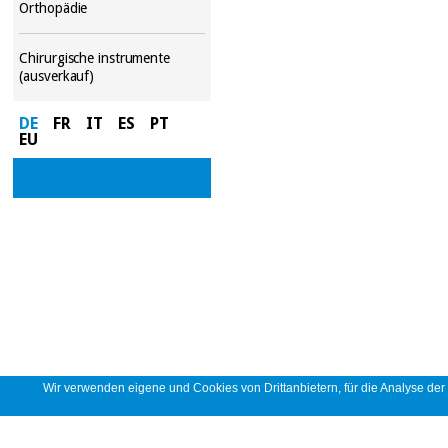
Orthopädie
Chirurgische instrumente
(ausverkauf)
DE
FR
IT
ES
PT
EU
Wir verwenden eigene und Cookies von Drittanbietern, für die Analyse de