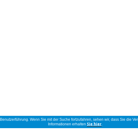
r Benutzerführung. Wenn Sie mit der Suche fortzufahren, sehen wir, dass Sie die
Informationen erhalten
Sie hier
.