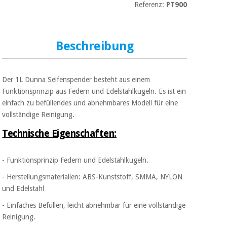
Sport
Referenz:
PT900
und
spiele
Aerobic,
fitness
und
Beschreibung
Sanitärkleiderschränke
pilates
Veterinärmedizin
Der 1L Dunna Seifenspender besteht aus einem
Sport
Funktionsprinzip aus Federn und Edelstahlkugeln. Es ist ein
Orthopädie
und
einfach zu befüllendes und abnehmbares Modell für eine
spiele
vollständige Reinigung.
Chirurgische
instrumente
Technische Eigenschaften:
Sanitärkleiderschränke
(ausverkauf)
- Funktionsprinzip Federn und Edelstahlkugeln.
Veterinärmedizin
- Herstellungsmaterialien: ABS-Kunststoff, SMMA, NYLON
und Edelstahl
Orthopädie
- Einfaches Befüllen, leicht abnehmbar für eine vollständige
Reinigung.