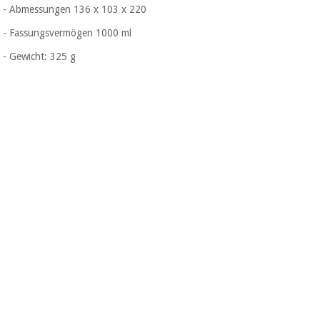
Chirurgische
- Abmessungen 136 x 103 x 220
instrumente
- Fassungsvermögen 1000 ml
(ausverkauf)
- Gewicht: 325 g