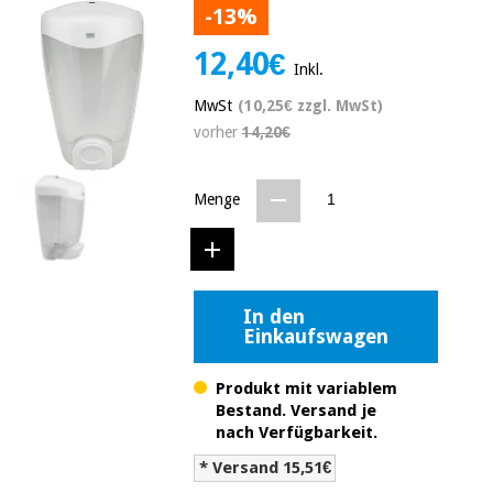
-13%
Medizinische
Traditionelle
ausrüstung
chinesische
12,40€
medizin
Nachricht
Inkl.
Angebote
Traditionelle
MwSt
(10,25€ zzgl. MwSt)
Klinische
chinesische
vorher
14,20€
möbel
medizin
Outlet
Angebote
Therapeutische
Menge
schränke
Klinische
möbel
Fisaude
Outlet
Essentielles
Tech
schutzmaterial
Academy
für
Therapeutische
In den
coronaviren
Einkaufswagen
schränke
Fisaude
Aerobic,
Tech
Produkt mit variablem
fitness
Essentielles
Academy
Bestand. Versand je
und
schutzmaterial
nach Verfügbarkeit.
pilates
für
* Versand 15,51€
coronaviren