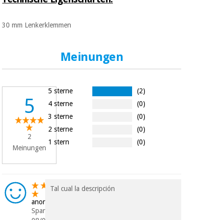
Sport
und
spiele
Aerobic,
30 mm Lenkerklemmen
fitness
und
Sanitärkleiderschränke
pilates
Meinungen
Veterinärmedizin
Sport
5 sterne
(2)
Orthopädie
und
5
spiele
4 sterne
(0)
Chirurgische
3 sterne
(0)
instrumente
2 sterne
(0)
Sanitärkleiderschränke
(ausverkauf)
2
1 stern
(0)
Meinungen
Veterinärmedizin
Tal cual la descripción
Orthopädie
anonym
Spanien