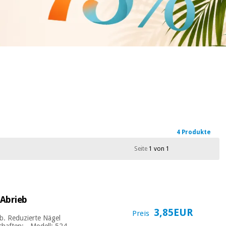
4 Produkte
Seite
1 von 1
 Abrieb
3,85EUR
Preis
eb. Reduzierte Nägel
haften: - Modell: 524