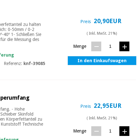
20,90EUR
Preis
erfettanteil zu halten
eich: 0-50mm / 0-2
( Inkl. MwSt. 21%)
º-40º 1- Schließen Sie
 für die Messung des
Menge
eferung
In den Einkaufswagen
Referenz:
knf-39085
örperumfang
22,95EUR
Preis
mfang. - Hohe
-Schieber Skinfold
( Inkl. MwSt. 21%)
ren Körperfettanteil zu
: Kunststoff Technische
Menge
Lieferung