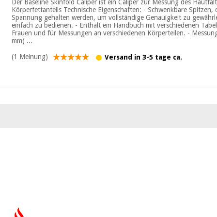
Der Baseline Skinfold Caliper ist ein Caliper zur Messung des Hautfal
Körperfettanteils Technische Eigenschaften: - Schwenkbare Spitzen, 
Spannung gehalten werden, um vollständige Genauigkeit zu gewährle
einfach zu bedienen. - Enthält ein Handbuch mit verschiedenen Tabe
Frauen und für Messungen an verschiedenen Körperteilen. - Messung 
mm) ...
(1 Meinung)
Versand in 3-5 tage ca.