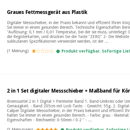
Graues Fettmessgerät aus Plastik
Digitaler Messschieber, in der Praxis bekannt und effizient Ihren Körp
Sie immer in einem gesunden Bereich. Technische Eigenschaften Ber
"Auflösung: 0,1 mm / 0,01 Temperatur, bei der sie muss, unterliegt: 0
die Registerkarten, und drücken Sie die Taste "ZERO" 2- Die Website
subkutanen Spezifikationen verwendet werden, ist der ...
(1 Meinung)
Produkt verfügbar. Sofortige Li
2 in 1 Set digitaler Messschieber + Maßband für K
Bremssattel 2 in 1 Digital + Perimeter Band 1. Band-Umkreis oder U
Genauigkeit. - Band 205cm mit Lock-Taste. - Gewicht: 55g. 2. Digital
Caliper Digitaler Messschieber, in der Praxis bekannt und effizient Ih
halten Sie immer in einem gesunden Bereich. - Farbe: grau - Material
Eigenschaften - Reichweite: 0-50mm / 0-2 " - ...
(3 Meinungen)
Produkt verfügbar. Sofortige 