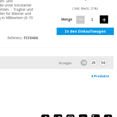
ten- und
die unter konstanter
( Inkl. MwSt. 21%)
isten. - Tragbar und
llen für Männer und
in Millimetern (0-70
Menge
In den Einkaufswagen
Referenz:
FIS0466
10
25
50
Anzeigen
6 Produkte