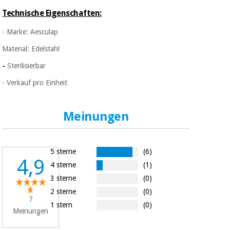
Chirurgische
Technische Eigenschaften:
instrumente
(ausverkauf)
- Marke: Aesculap
Material: Edelstahl
-
Sterilisierbar
- Verkauf pro Einheit
Meinungen
5 sterne
(6)
4,9
4 sterne
(1)
3 sterne
(0)
2 sterne
(0)
7
1 stern
(0)
Meinungen