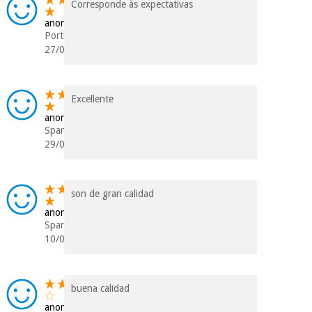
Corresponde às expectativas
anonym
Portugal
27/05/2020
Excellente
anonym
Spanien
29/05/2018
son de gran calidad
anonym
Spanien
10/09/2017
buena calidad
anonym