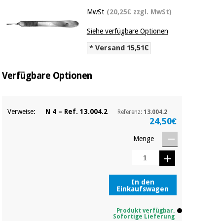
Medizinische
Traditionelle
MwSt
(20,25€ zzgl. MwSt)
ausrüstung
chinesische
medizin
Nachricht
Siehe verfügbare Optionen
Angebote
Traditionelle
* Versand 15,51€
Klinische
chinesische
möbel
medizin
Outlet
Angebote
Verfügbare Optionen
Therapeutische
schränke
Klinische
möbel
Fisaude
Verweise:
N 4 – Ref. 13.004.2
Referenz:
13.004.2
Outlet
Essentielles
Tech
24,50€
schutzmaterial
Academy
für
Menge
Therapeutische
coronaviren
schränke
Fisaude
Aerobic,
Tech
fitness
Essentielles
Academy
In den
und
Einkaufswagen
schutzmaterial
pilates
für
coronaviren
Produkt verfügbar.
Sofortige Lieferung