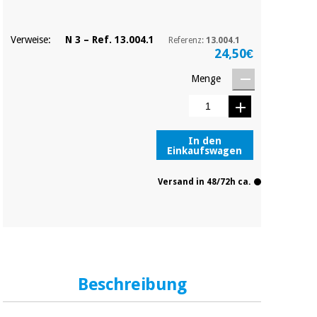
Sport
und
spiele
Aerobic,
Verweise:
N 3 – Ref. 13.004.1
Referenz:
13.004.1
fitness
24,50€
und
Sanitärkleiderschränke
pilates
Menge
Veterinärmedizin
Sport
Orthopädie
und
In den
spiele
Einkaufswagen
Chirurgische
instrumente
Versand in 48/72h ca.
Sanitärkleiderschränke
(ausverkauf)
Veterinärmedizin
Orthopädie
Beschreibung