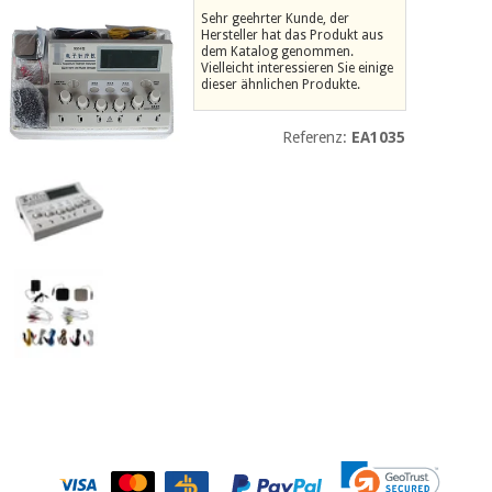
Medizinische
Sehr geehrter Kunde, der
Traditionelle
Hersteller hat das Produkt aus
ausrüstung
chinesische
dem Katalog genommen.
medizin
Nachricht
Vielleicht interessieren Sie einige
Angebote
dieser ähnlichen Produkte.
Traditionelle
Klinische
chinesische
möbel
Referenz:
EA1035
medizin
Outlet
Angebote
Therapeutische
schränke
Klinische
möbel
Fisaude
Outlet
Essentielles
Tech
schutzmaterial
Academy
für
Therapeutische
coronaviren
schränke
Fisaude
Aerobic,
Tech
fitness
Essentielles
Academy
und
schutzmaterial
pilates
für
coronaviren