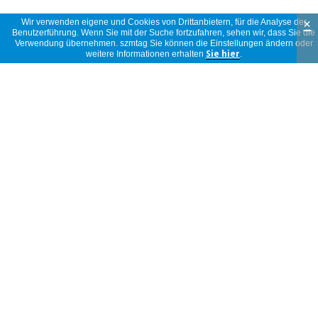
×
Wir verwenden eigene und Cookies von Drittanbietern, für die Analyse der
Benutzerführung. Wenn Sie mit der Suche fortzufahren, sehen wir, dass Sie die
Verwendung übernehmen. szmtag Sie können die Einstellungen ändern oder
weitere Informationen erhalten
Sie hier
.