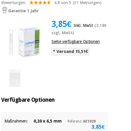
Bewertungen:
4.8 von 5
(31 Meinungen)
Medizinische
Traditionelle
ausrüstung
chinesische
Garantie 1 Jahr
medizin
Nachricht
Angebote
3,85€
Inkl. MwSt
(3,18€
Traditionelle
Klinische
zzgl. MwSt)
chinesische
möbel
medizin
Siehe verfügbare Optionen
Outlet
Angebote
Therapeutische
* Versand 15,51€
schränke
Klinische
möbel
Fisaude
Outlet
Essentielles
Tech
schutzmaterial
Academy
für
Therapeutische
coronaviren
schränke
Fisaude
Verfügbare Optionen
Aerobic,
Tech
fitness
Essentielles
Academy
und
schutzmaterial
pilates
für
Maßnahmen:
0,20 x 6,5 mm
Referenz:
AE1029
coronaviren
3,85€