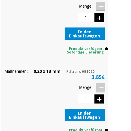
Sport
und
Menge
spiele
Aerobic,
fitness
und
Sanitärkleiderschränke
pilates
In den
Einkaufswagen
Veterinärmedizin
Sport
Produkt verfügbar.
Sofortige Lieferung
Orthopädie
und
spiele
Chirurgische
Maßnahmen:
0,20 x 13 mm
Referenz:
AE1020
instrumente
3,85€
Sanitärkleiderschränke
(ausverkauf)
Menge
Veterinärmedizin
In den
Orthopädie
Einkaufswagen
Produkt verfügbar.