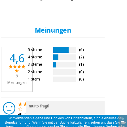
Meinungen
5 sterne
(6)
4,6
4 sterne
(2)
3 sterne
(1)
2 sterne
(0)
9
1 stern
(0)
Meinungen
muito fragil
anonym
×
Wir verwenden eigene und Cookies von Drittanbietern, für die Analyse der
Portugal
Benutzerführung. Wenn Sie mit der Suche fortzufahren, sehen wir, dass Sie die
18/12/2024
Verwendung übernehmen. szmtag Sie können die Einstellungen ändern oder