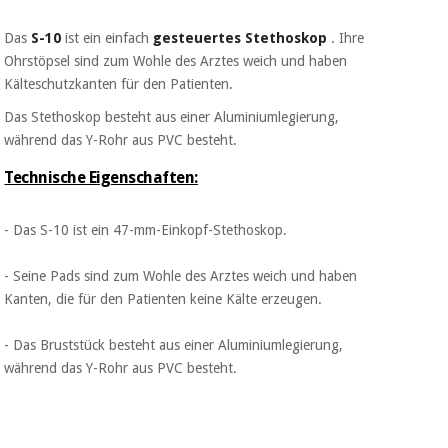
Sport
und
spiele
Das
S-10
ist ein einfach
gesteuertes Stethoskop
. Ihre
Aerobic,
Ohrstöpsel sind zum Wohle des Arztes weich und haben
fitness
und
Kälteschutzkanten für den Patienten.
Sanitärkleiderschränke
pilates
Das Stethoskop besteht aus einer Aluminiumlegierung,
Veterinärmedizin
während das Y-Rohr aus PVC besteht.
Sport
Technische Eigenschaften:
Orthopädie
und
spiele
- Das S-10 ist ein 47-mm-Einkopf-Stethoskop.
Chirurgische
instrumente
Sanitärkleiderschränke
(ausverkauf)
- Seine Pads sind zum Wohle des Arztes weich und haben
Kanten, die für den Patienten keine Kälte erzeugen.
Veterinärmedizin
- Das Bruststück besteht aus einer Aluminiumlegierung,
während das Y-Rohr aus PVC besteht.
Orthopädie