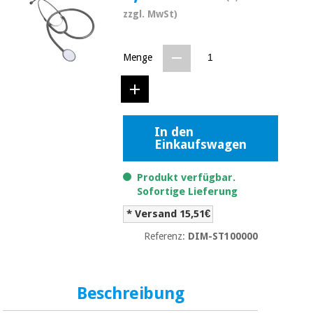
Medizinische
Traditionelle
zzgl. MwSt)
ausrüstung
chinesische
medizin
Nachricht
Angebote
Menge
Traditionelle
Klinische
chinesische
möbel
medizin
Outlet
Angebote
Therapeutische
In den
schränke
Klinische
Einkaufswagen
möbel
Fisaude
Outlet
Essentielles
Tech
Produkt verfügbar.
schutzmaterial
Academy
Sofortige Lieferung
für
Therapeutische
coronaviren
schränke
* Versand 15,51€
Fisaude
Referenz:
DIM-ST100000
Aerobic,
Tech
fitness
Essentielles
Academy
und
schutzmaterial
pilates
für
Beschreibung
coronaviren