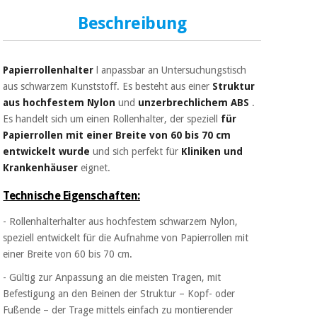
Sport
und
Beschreibung
spiele
Aerobic,
fitness
und
Sanitärkleiderschränke
Papierrollenhalter
l anpassbar an Untersuchungstisch
pilates
aus schwarzem Kunststoff. Es besteht aus einer
Struktur
Veterinärmedizin
aus hochfestem Nylon
und
unzerbrechlichem ABS
.
Sport
Es handelt sich um einen Rollenhalter, der speziell
für
Orthopädie
und
Papierrollen mit einer Breite von 60 bis 70 cm
spiele
entwickelt wurde
und sich perfekt für
Kliniken und
Chirurgische
Krankenhäuser
eignet.
instrumente
Sanitärkleiderschränke
(ausverkauf)
Technische Eigenschaften:
- Rollenhalterhalter aus hochfestem schwarzem Nylon,
Veterinärmedizin
speziell entwickelt für die Aufnahme von Papierrollen mit
einer Breite von 60 bis 70 cm.
- Gültig zur Anpassung an die meisten Tragen, mit
Orthopädie
Befestigung an den Beinen der Struktur – Kopf- oder
Fußende – der Trage mittels einfach zu montierender