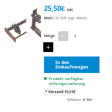
Medizinische
Traditionelle
25,50€
ausrüstung
chinesische
Inkl.
medizin
Nachricht
Angebote
MwSt
(21,07€ zzgl. MwSt)
Traditionelle
Klinische
chinesische
möbel
medizin
Menge
Outlet
Angebote
Therapeutische
schränke
Klinische
möbel
Fisaude
Outlet
Essentielles
Tech
In den
schutzmaterial
Academy
Einkaufswagen
für
Therapeutische
coronaviren
schränke
Produkt verfügbar.
Fisaude
Sofortige Lieferung
Aerobic,
Tech
fitness
Essentielles
Academy
* Versand 15,51€
und
schutzmaterial
pilates
Referenz:
H 901
für
coronaviren