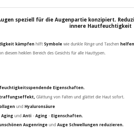
 Augen
speziell für die Augenpartie konzipiert. Red
innere Hautfeuchtigkeit
digkeit kämpfen
hilft
Symbole
wie dunkle Ringe und Taschen
helfe
n diesem heiklen Bereich des Gesichts für alle Hauttypen.
feuchtigkeitsspendende
Eigenschaften.
Straffungseffekt,
Glättung
von
Falten und glättet die Haut sofort.
ollagen
und
Hyaluronsäure
-
Aging
und
Anti
-
Aging
-
Eigenschaften.
 unschönen Augenringe
und
Auge Schwellungen reduzieren.