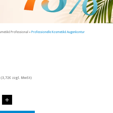
smetiké Professional
»
Professionelle Kosmetiké Augenkontur
(3,72€ zzgl. MwSt)