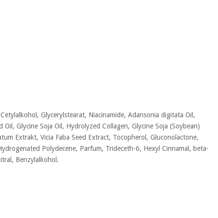
 Cetylalkohol, Glycerylstearat, Niacinamide, Adansonia digitata Oil,
d Oil, Glycine Soja Oil, Hydrolyzed Collagen, Glycine Soja (Soybean)
atum Extrakt, Vicia Faba Seed Extract, Tocopherol, Gluconolactone,
 Hydrogenated Polydecene, Parfum, Trideceth-6, Hexyl Cinnamal, beta-
itral, Benzylalkohol.