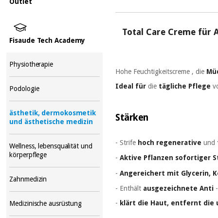
Outlet
Total Care Creme für
Fisaude Tech Academy
Physiotherapie
Hohe Feuchtigkeitscreme
,
die
Mü
Ideal für
die
tägliche Pflege
vo
Podologie
ästhetik, dermokosmetik
Stärken
und ästhetische medizin
- Strife
hoch regenerative
und
Wellness, lebensqualität und
körperpflege
-
Aktive Pflanzen sofortiger 
-
Angereichert mit Glycerin,
K
Zahnmedizin
- Enthält
ausgezeichnete
Anti
-
klärt die Haut,
entfernt die
Medizinische ausrüstung