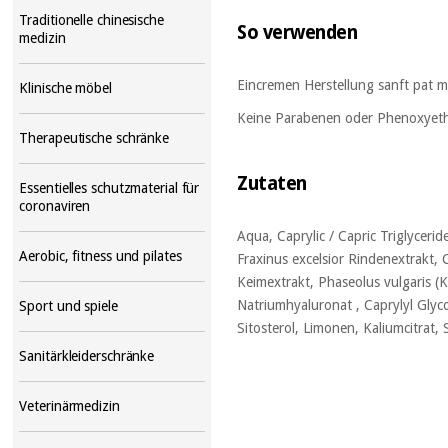
Traditionelle chinesische
So verwenden
medizin
Eincremen Herstellung sanft pat mi
Klinische möbel
Keine Parabenen oder Phenoxyethan
Therapeutische schränke
Zutaten
Essentielles schutzmaterial für
coronaviren
Aqua, Caprylic / Capric Triglycerid
Aerobic, fitness und pilates
Fraxinus excelsior Rindenextrakt, 
Keimextrakt, Phaseolus vulgaris (
Natriumhyaluronat , Caprylyl Glyc
Sport und spiele
Sitosterol, Limonen, Kaliumcitrat, 
Sanitärkleiderschränke
Veterinärmedizin