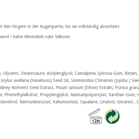
t den Fingern in der Augenpartie, bis sie vollständig absorbiert.
ol / keine Mineralöle oder Silikone.
e, Glycerin, Stearinsäure, Butylenglycol, Caesalpinia Spinosa Gum, Betain,
Corylus avellana (Haselnuss) Seed Oil, Simmondsia Chinensis (Jojoba ) See
Kidney-Bohnen) Seed Extract, Pisum sativum (Erbse) Extrakt, Punica gran
ol, Phenethylalkohol, Propylenglykol, Natriumpolyacrylat, Xanthan Gum,
Silanetriol, Natriumbenzoat, Kaliumsorbat, Squalane, Linalool, Geraniol , C