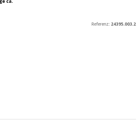
ge ca.
Referenz:
24395.003.2