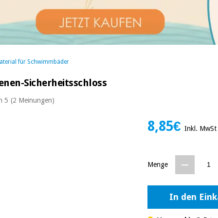
terial für Schwimmbäder
enen-Sicherheitsschloss
n 5
(2 Meinungen)
8,85€
Inkl. MwSt
Menge
In den Ein