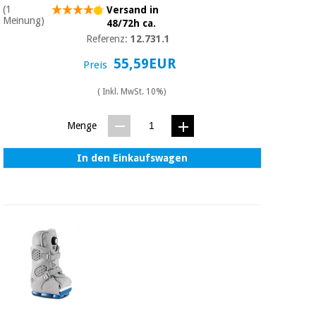
Sport
(1
Versand in
und
Meinung)
48/72h ca.
spiele
Aerobic,
Referenz:
12.731.1
fitness
und
Sanitärkleiderschränke
55,59EUR
Preis
pilates
( Inkl. MwSt. 10%)
Veterinärmedizin
Sport
Menge
Orthopädie
und
spiele
In den Einkaufswagen
Chirurgische
instrumente
Sanitärkleiderschränke
(ausverkauf)
Veterinärmedizin
Orthopädie