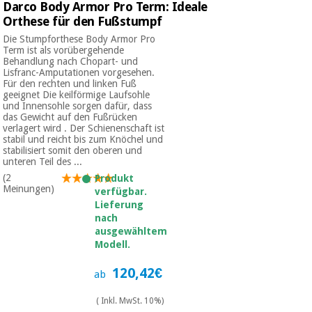
Darco Body Armor Pro Term: Ideale
Chirurgische
Orthese für den Fußstumpf
instrumente
(ausverkauf)
Die Stumpforthese Body Armor Pro
Term ist als vorübergehende
Behandlung nach Chopart- und
Lisfranc-Amputationen vorgesehen.
Für den rechten und linken Fuß
geeignet Die keilförmige Laufsohle
und Innensohle sorgen dafür, dass
das Gewicht auf den Fußrücken
verlagert wird . Der Schienenschaft ist
stabil und reicht bis zum Knöchel und
stabilisiert somit den oberen und
unteren Teil des ...
(2
Produkt
Meinungen)
verfügbar.
Lieferung
nach
ausgewähltem
Modell.
120,42€
ab
( Inkl. MwSt. 10%)