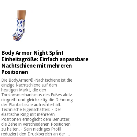
Medizinische
Traditionelle
ausrüstung
chinesische
medizin
Nachricht
Angebote
Traditionelle
Klinische
chinesische
möbel
medizin
Outlet
Angebote
Body Armor Night Splint
Therapeutische
schränke
Einheitsgröße: Einfach anpassbare
Klinische
Nachtschiene mit mehreren
möbel
Fisaude
Positionen
Outlet
Essentielles
Tech
schutzmaterial
Academy
Die BodyArmor®-Nachtschiene ist die
für
einzige Nachtschiene auf dem
Therapeutische
heutigen Markt, die den
coronaviren
schränke
Torsionsmechanismus des Fußes aktiv
Fisaude
eingreift und gleichzeitig die Dehnung
der Plantarfaszie aufrechterhält.
Aerobic,
Tech
Technische Eigenschaften: - Der
fitness
Essentielles
Academy
elastische Ring mit mehreren
und
schutzmaterial
Positionen ermöglicht dem Benutzer,
pilates
die Zehe in verschiedenen Positionen
für
zu halten. - Sein niedriges Profil
coronaviren
reduziert den Druckbereich an der ...