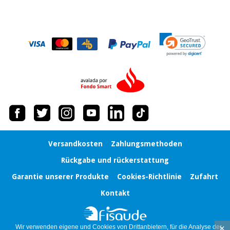
Chirurgische
instrumente
(ausverkauf)
Versandkosten
Zahlungsmethoden
Rückgabe und rückerstattung
Garantie unserer Produkte
Cookies-Richtlinie
Zufahrt
Kontakt
×
Wir verwenden eigene und Cookies von Drittanbietern, für die Analyse der