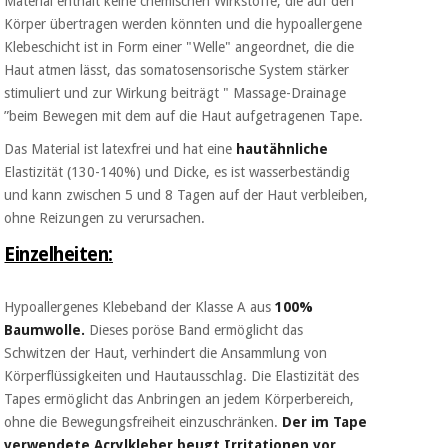
Material enthält keine chemischen Wirkstoffe, die auf den
Chirurgische
Körper übertragen werden könnten und die hypoallergene
instrumente
Klebeschicht ist in Form einer "Welle" angeordnet, die die
(ausverkauf)
Haut atmen lässt, das somatosensorische System stärker
stimuliert und zur Wirkung beiträgt " Massage-Drainage
”beim Bewegen mit dem auf die Haut aufgetragenen Tape.
Das Material ist latexfrei und hat eine
hautähnliche
Elastizität (130-140%) und Dicke, es ist wasserbeständig
und kann zwischen 5 und 8 Tagen auf der Haut verbleiben,
ohne Reizungen zu verursachen.
Einzelheiten:
Hypoallergenes Klebeband der Klasse A aus
100%
Baumwolle.
Dieses poröse Band ermöglicht das
Schwitzen der Haut, verhindert die Ansammlung von
Körperflüssigkeiten und Hautausschlag. Die Elastizität des
Tapes ermöglicht das Anbringen an jedem Körperbereich,
ohne die Bewegungsfreiheit einzuschränken.
Der im Tape
verwendete Acrylkleber beugt Irritationen vor,