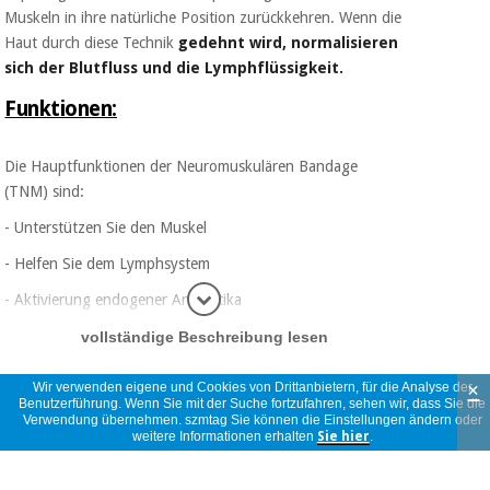
Muskeln in ihre natürliche Position zurückkehren. Wenn die
Haut durch diese Technik
gedehnt wird, normalisieren
sich der Blutfluss und die Lymphflüssigkeit.
Funktionen:
Die Hauptfunktionen der Neuromuskulären Bandage
(TNM) sind:
- Unterstützen Sie den Muskel
- Helfen Sie dem Lymphsystem
- Aktivierung endogener Analgetika
Informatio
- Gelenkprobleme korrigieren
vollständige Beschreibung lesen
- Verbessern Sie die Struktur der Haut.
×
Wir verwenden eigene und Cookies von Drittanbietern, für die Analyse der
Benutzerführung. Wenn Sie mit der Suche fortzufahren, sehen wir, dass Sie die
Eingetragen:
Verwendung übernehmen. szmtag Sie können die Einstellungen ändern oder
weitere Informationen erhalten
Sie hier
.
Meinungen
Cure Tape ist in den Niederlanden als Medizinprodukt der