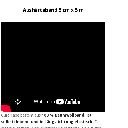
Sport
und
Aushärteband 5 cm x 5 m
spiele
Aerobic,
fitness
und
Sanitärkleiderschränke
pilates
Veterinärmedizin
Sport
Orthopädie
und
spiele
Chirurgische
instrumente
Sanitärkleiderschränke
(ausverkauf)
Veterinärmedizin
Orthopädie
Cure Tape besteht aus
100 % Baumwollband, ist
selbstklebend und in Längsrichtung elastisch.
Das