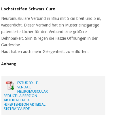
Sport
und
Lochstreifen Schwarz Cure
spiele
Aerobic,
fitness
Neuromuskuläre Verband in Blau mit 5 cm breit und 5 m,
und
Sanitärkleiderschränke
wasserdicht. Dieser Verband hat ein Muster einzigartige
pilates
patentierte Löcher für den Verband eine größere
Dehnbarkeit. Skin & regen die Faszie Öffnungen in der
Veterinärmedizin
Garderobe.
Sport
Haut haben auch mehr Gelegenheit, zu entlüften.
Orthopädie
und
spiele
Anhang
Chirurgische
instrumente
Sanitärkleiderschränke
(ausverkauf)
ESTUDIO - EL
VENDAJE
NEUROMUSCULAR
Veterinärmedizin
REDUCE LA PRESION
ARTERIAL EN LA
HIPERTENSION ARTERIAL
SISTEMICA.PDF
Orthopädie