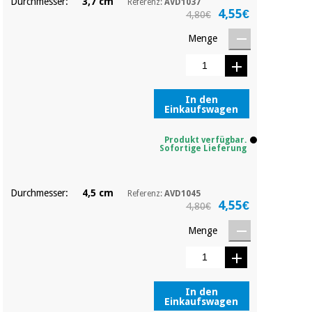
Durchmesser:
3,7 cm
Referenz:
AVD1037
Chirurgische
4,55€
4,80€
instrumente
(ausverkauf)
Menge
In den
Einkaufswagen
Produkt verfügbar.
Sofortige Lieferung
Durchmesser:
4,5 cm
Referenz:
AVD1045
4,55€
4,80€
Menge
In den
Einkaufswagen