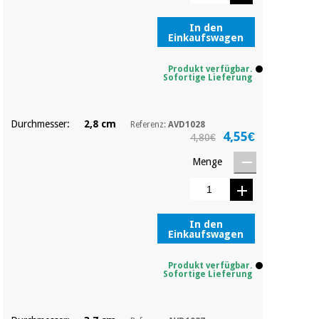
Sport
und
spiele
In den
Aerobic,
Einkaufswagen
fitness
und
Sanitärkleiderschränke
Produkt verfügbar.
pilates
Sofortige Lieferung
Veterinärmedizin
Sport
Durchmesser:
2,8 cm
Referenz:
AVD1028
Orthopädie
und
4,55€
4,80€
spiele
Menge
Chirurgische
instrumente
Sanitärkleiderschränke
(ausverkauf)
In den
Einkaufswagen
Veterinärmedizin
Produkt verfügbar.
Sofortige Lieferung
Orthopädie