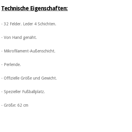
Sport
und
Technische Eigenschaften:
spiele
Aerobic,
fitness
- 32 Felder. Leder 4 Schichten.
und
Sanitärkleiderschränke
pilates
- Von Hand genäht.
Veterinärmedizin
Sport
- Mikrofilament-Außenschicht.
Orthopädie
und
spiele
- Perlende.
Chirurgische
instrumente
- Offizielle Größe und Gewicht.
Sanitärkleiderschränke
(ausverkauf)
- Spezieller Fußballplatz.
Veterinärmedizin
- Größe: 62 cm
Orthopädie