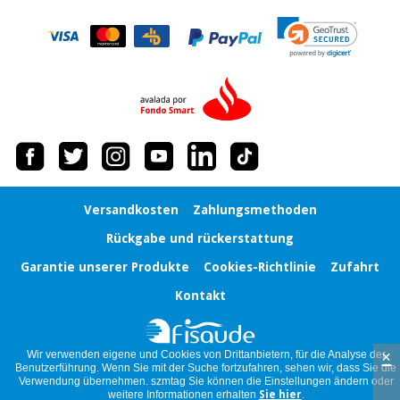
Chirurgische
instrumente
(ausverkauf)
Versandkosten
Zahlungsmethoden
Rückgabe und rückerstattung
Garantie unserer Produkte
Cookies-Richtlinie
Zufahrt
Kontakt
×
Wir verwenden eigene und Cookies von Drittanbietern, für die Analyse der
Benutzerführung. Wenn Sie mit der Suche fortzufahren, sehen wir, dass Sie die
Verwendung übernehmen. szmtag Sie können die Einstellungen ändern oder
weitere Informationen erhalten
Sie hier
.