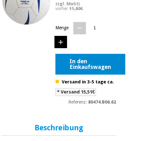
zzgl. MwSt)
Medizinische
Traditionelle
vorher
11,80€
ausrüstung
chinesische
medizin
Nachricht
Angebote
Menge
Traditionelle
Klinische
chinesische
möbel
medizin
Outlet
Angebote
Therapeutische
schränke
In den
Klinische
Einkaufswagen
möbel
Fisaude
Outlet
Essentielles
Tech
schutzmaterial
Versand in 3-5 tage ca.
Academy
für
Therapeutische
* Versand 15,51€
coronaviren
schränke
Fisaude
Referenz:
80474.B06.62
Aerobic,
Tech
fitness
Essentielles
Academy
und
schutzmaterial
pilates
Beschreibung
für
coronaviren