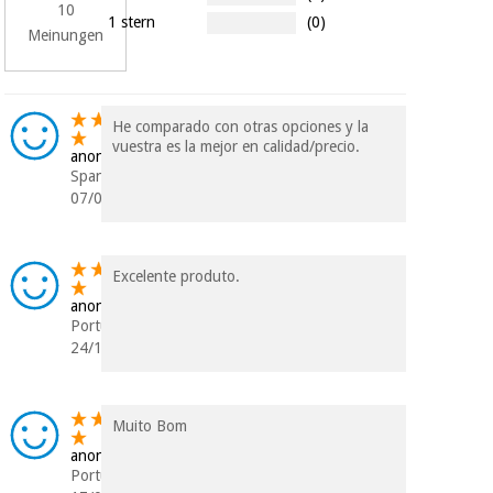
10
Chirurgische
1 stern
(0)
instrumente
Meinungen
(ausverkauf)
He comparado con otras opciones y la
vuestra es la mejor en calidad/precio.
anonym
Spanien
07/07/2024
Excelente produto.
anonym
Portugal
24/11/2022
Muito Bom
anonym
Portugal