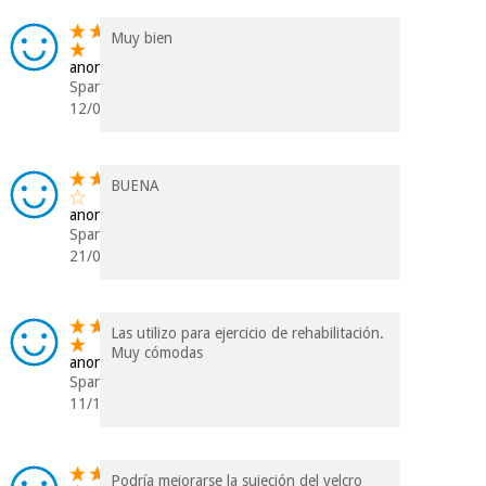
Muy bien
anonym
Spanien
12/07/2019
BUENA
anonym
Spanien
21/06/2019
Las utilizo para ejercicio de rehabilitación.
Muy cómodas
anonym
Spanien
11/10/2017
Podría mejorarse la sujeción del velcro