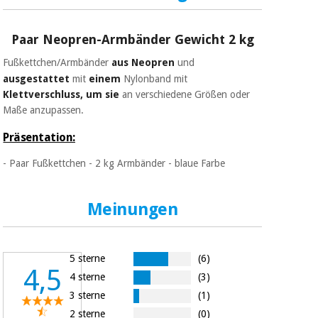
Sport
und
spiele
Aerobic,
Paar Neopren-Armbänder Gewicht 2 kg
fitness
und
Sanitärkleiderschränke
Fußkettchen/Armbänder
aus
Neopren
und
pilates
ausgestattet
mit
einem
Nylonband mit
Klettverschluss, um sie
an verschiedene Größen oder
Veterinärmedizin
Maße anzupassen.
Sport
Orthopädie
und
Präsentation:
spiele
- Paar Fußkettchen - 2 kg Armbänder - blaue Farbe
Chirurgische
instrumente
Sanitärkleiderschränke
(ausverkauf)
Meinungen
Veterinärmedizin
5 sterne
(6)
4,5
4 sterne
(3)
Orthopädie
3 sterne
(1)
2 sterne
(0)