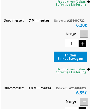
Sport
Produkt verfügbar.
und
Sofortige Lieferung
spiele
Aerobic,
fitness
Durchmesser:
7 Millimeter
und
Referenz:
A251000722
Sanitärkleiderschränke
6,20€
pilates
Veterinärmedizin
Menge
Sport
Orthopädie
und
spiele
In den
Chirurgische
Einkaufswagen
instrumente
Sanitärkleiderschränke
(ausverkauf)
Produkt verfügbar.
Sofortige Lieferung
Veterinärmedizin
Durchmesser:
10 Millimeter
Referenz:
A251001022
6,55€
Orthopädie
Menge