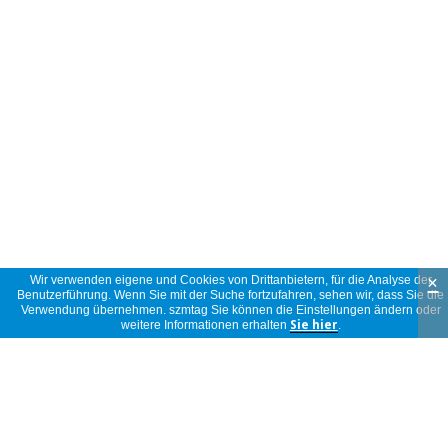
×
Wir verwenden eigene und Cookies von Drittanbietern, für die Analyse der
Benutzerführung. Wenn Sie mit der Suche fortzufahren, sehen wir, dass Sie die
Verwendung übernehmen. szmtag Sie können die Einstellungen ändern oder
weitere Informationen erhalten
Sie hier
.