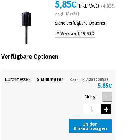
5,85€
Medizinische
Traditionelle
Inkl. MwSt
(4,83€
ausrüstung
chinesische
zzgl. MwSt)
medizin
Nachricht
Angebote
Siehe verfügbare Optionen
Traditionelle
Klinische
* Versand 15,51€
chinesische
möbel
medizin
Outlet
Angebote
Therapeutische
Verfügbare Optionen
schränke
Klinische
möbel
Fisaude
Outlet
Essentielles
Tech
Durchmesser:
5 Millimeter
Referenz:
A251000522
schutzmaterial
Academy
5,85€
für
Therapeutische
coronaviren
schränke
Menge
Fisaude
Aerobic,
Tech
fitness
Essentielles
Academy
und
schutzmaterial
In den
pilates
für
Einkaufswagen
coronaviren