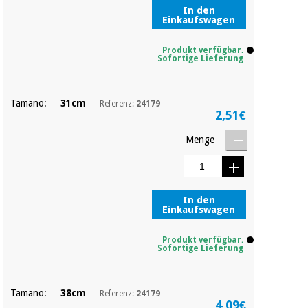
Sport
In den
und
Einkaufswagen
spiele
Aerobic,
fitness
Produkt verfügbar.
und
Sanitärkleiderschränke
Sofortige Lieferung
pilates
Veterinärmedizin
Tamano:
31cm
Referenz:
24179
2,51€
Sport
Orthopädie
und
Menge
spiele
Chirurgische
instrumente
Sanitärkleiderschränke
(ausverkauf)
In den
Einkaufswagen
Veterinärmedizin
Produkt verfügbar.
Sofortige Lieferung
Orthopädie
Tamano:
38cm
Referenz:
24179
4,09€