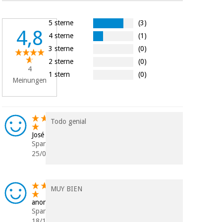
5 sterne
(3)
4,8
4 sterne
(1)
3 sterne
(0)
2 sterne
(0)
4
1 stern
(0)
Meinungen
Todo genial
José
Spanien
25/01/2024
MUY BIEN
anonym
Spanien
18/10/2018