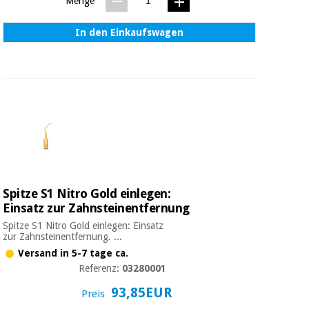
Sport
Menge
und
spiele
Aerobic,
In den Einkaufswagen
fitness
und
Sanitärkleiderschränke
pilates
Veterinärmedizin
Sport
Orthopädie
und
spiele
Chirurgische
instrumente
Sanitärkleiderschränke
(ausverkauf)
Spitze S1 Nitro Gold einlegen:
Einsatz zur Zahnsteinentfernung
Spitze S1 Nitro Gold einlegen: Einsatz
Veterinärmedizin
zur Zahnsteinentfernung. ...
Versand in 5-7 tage ca.
Referenz:
03280001
Orthopädie
93,85EUR
Preis