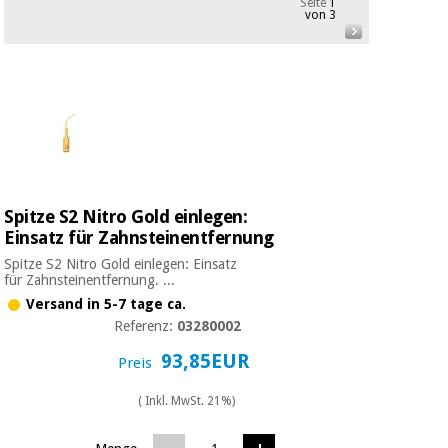
Seite
1
Medizinische
von 3
Traditionelle
ausrüstung
chinesische
medizin
Nachricht
Angebote
Traditionelle
Klinische
chinesische
möbel
medizin
Outlet
Angebote
Therapeutische
schränke
Klinische
Spitze S2 Nitro Gold einlegen:
möbel
Fisaude
Einsatz für Zahnsteinentfernung
Outlet
Essentielles
Tech
schutzmaterial
Academy
Spitze S2 Nitro Gold einlegen: Einsatz
für
für Zahnsteinentfernung. ...
Therapeutische
coronaviren
schränke
Versand in 5-7 tage ca.
Fisaude
Referenz:
03280002
Aerobic,
Tech
93,85EUR
Preis
fitness
Essentielles
Academy
und
schutzmaterial
pilates
( Inkl. MwSt. 21%)
für
coronaviren