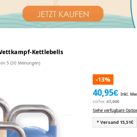
Wettkampf-Kettlebells
von 5
(30 Meinungen)
-13%
40,95€
Inkl. Mw
vorher
47,00€
Siehe verfügbare Opti
* Versand 15,51€