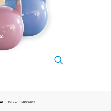
be
Referenz:
MKCA008