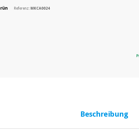
Grün
Referenz:
MKCA0024
P
Beschreibung