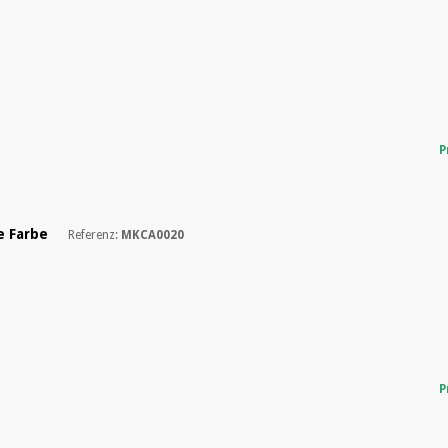
P
e Farbe
Referenz:
MKCA0020
P