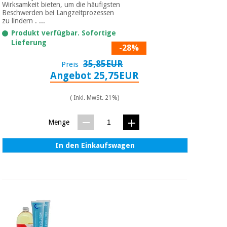
Sport
Wirksamkeit bieten, um die häufigsten
und
Beschwerden bei Langzeitprozessen
spiele
zu lindern . ...
Aerobic,
fitness
Produkt verfügbar. Sofortige
Lieferung
und
Sanitärkleiderschränke
-28%
pilates
35,85EUR
Preis
Veterinärmedizin
Angebot 25,75EUR
Sport
Orthopädie
und
( Inkl. MwSt. 21%)
spiele
Chirurgische
Menge
instrumente
Sanitärkleiderschränke
(ausverkauf)
In den Einkaufswagen
Veterinärmedizin
Orthopädie