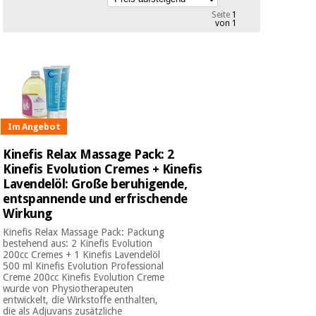
Medizinische
Traditionelle
Seite
1
ausrüstung
von 1
chinesische
medizin
Nachricht
Angebote
Traditionelle
Klinische
chinesische
möbel
medizin
Outlet
Angebote
Therapeutische
Im Angebot
schränke
Klinische
Kinefis Relax Massage Pack: 2
möbel
Fisaude
Outlet
Kinefis Evolution Cremes + Kinefis
Essentielles
Tech
schutzmaterial
Lavendelöl: Große beruhigende,
Academy
für
entspannende und erfrischende
Therapeutische
coronaviren
Wirkung
schränke
Fisaude
Kinefis Relax Massage Pack: Packung
Aerobic,
bestehend aus: 2 Kinefis Evolution
Tech
200cc Cremes + 1 Kinefis Lavendelöl
fitness
Essentielles
Academy
500 ml Kinefis Evolution Professional
und
schutzmaterial
Creme 200cc Kinefis Evolution Creme
pilates
für
wurde von Physiotherapeuten
entwickelt, die Wirkstoffe enthalten,
coronaviren
die als Adjuvans zusätzliche