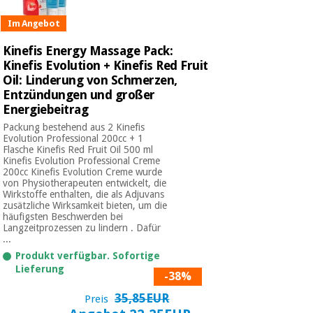
Chirurgische
instrumente
Im Angebot
(ausverkauf)
Kinefis Energy Massage Pack:
Kinefis Evolution + Kinefis Red Fruit
Oil: Linderung von Schmerzen,
Entzündungen und großer
Energiebeitrag
Packung bestehend aus 2 Kinefis
Evolution Professional 200cc + 1
Flasche Kinefis Red Fruit Oil 500 ml
Kinefis Evolution Professional Creme
200cc Kinefis Evolution Creme wurde
von Physiotherapeuten entwickelt, die
Wirkstoffe enthalten, die als Adjuvans
zusätzliche Wirksamkeit bieten, um die
häufigsten Beschwerden bei
Langzeitprozessen zu lindern . Dafür
...
Produkt verfügbar. Sofortige
Lieferung
-38%
35,85EUR
Preis