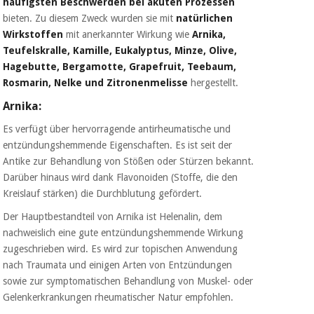
häufigsten Beschwerden bei akuten Prozessen
Chirurgische
bieten. Zu diesem Zweck wurden sie mit
natürlichen
instrumente
Wirkstoffen
mit anerkannter Wirkung wie
Arnika,
(ausverkauf)
Teufelskralle, Kamille, Eukalyptus, Minze, Olive,
Hagebutte, Bergamotte, Grapefruit, Teebaum,
Rosmarin, Nelke und Zitronenmelisse
hergestellt.
Arnika:
Es verfügt über hervorragende antirheumatische und
entzündungshemmende Eigenschaften. Es ist seit der
Antike zur Behandlung von Stößen oder Stürzen bekannt.
Darüber hinaus wird dank Flavonoiden (Stoffe, die den
Kreislauf stärken) die Durchblutung gefördert.
Der Hauptbestandteil von Arnika ist Helenalin, dem
nachweislich eine gute entzündungshemmende Wirkung
zugeschrieben wird. Es wird zur topischen Anwendung
nach Traumata und einigen Arten von Entzündungen
sowie zur symptomatischen Behandlung von Muskel- oder
Gelenkerkrankungen rheumatischer Natur empfohlen.