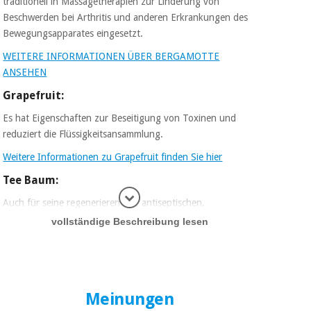
traditionell in Massagetherapien zur Linderung von
Beschwerden bei Arthritis und anderen Erkrankungen des
Bewegungsapparates eingesetzt.
WEITERE INFORMATIONEN ÜBER BERGAMOTTE
ANSEHEN
Grapefruit:
Es hat Eigenschaften zur Beseitigung von Toxinen und
reduziert die Flüssigkeitsansammlung.
Weitere Informationen zu Grapefruit finden Sie hier
Tee Baum:
Auch für seine regenerierenden, antiseptischen,
Informatio
balsamischen und entzündungshemmenden Eigenschaften
vollständige Beschreibung lesen
bekannt.
Weitere Informationen zum Teebaum finden Sie hier
Rosmarin:
Meinungen
Ideal zum Entspannen von Muskeln, die einer längeren