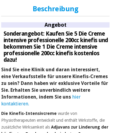
Sport
und
Beschreibung
spiele
Aerobic,
fitness
Angebot
und
Sanitärkleiderschränke
pilates
Sonderangebot: Kaufen Sie 5 Die Creme
intensive professionelle 200cc kinefis und
Veterinärmedizin
bekommen Sie 1 Die Creme intensive
Sport
professionelle 200cc kinefis kostenlos
Orthopädie
und
dazu!
spiele
Sind Sie eine Klinik und daran interessiert,
Chirurgische
instrumente
eine Verkaufsstelle für unsere Kinefis-Cremes
Sanitärkleiderschränke
(ausverkauf)
zu sein? Dann haben wir exklusive Vorteile für
Sie. Erhalten Sie unverbindlich weitere
Informationen, indem Sie uns
hier
Veterinärmedizin
kontaktieren.
Die Kinefis-Intensivcreme
wurde von
Orthopädie
Physiotherapeuten entwickelt und enthält Wirkstoffe, die
zusätzliche Wirksamkeit als
Adjuvans zur Linderung der