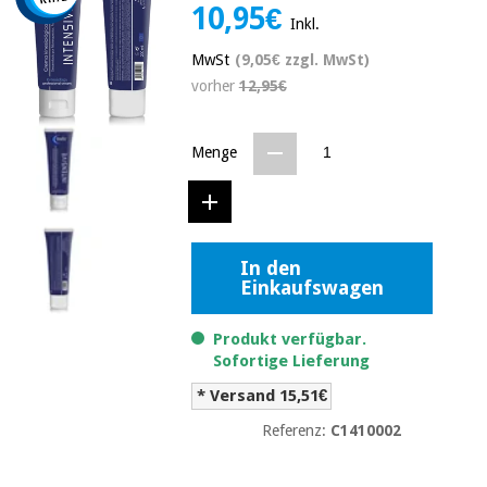
10,95€
Medizinische
Traditionelle
Inkl.
ausrüstung
chinesische
medizin
MwSt
(9,05€ zzgl. MwSt)
Nachricht
Angebote
vorher
12,95€
Traditionelle
Klinische
chinesische
möbel
medizin
Menge
Outlet
Angebote
Therapeutische
schränke
Klinische
möbel
Fisaude
Outlet
Essentielles
Tech
In den
schutzmaterial
Academy
Einkaufswagen
für
Therapeutische
coronaviren
schränke
Produkt verfügbar.
Fisaude
Sofortige Lieferung
Aerobic,
Tech
fitness
* Versand 15,51€
Essentielles
Academy
und
schutzmaterial
Referenz:
C1410002
pilates
für
coronaviren