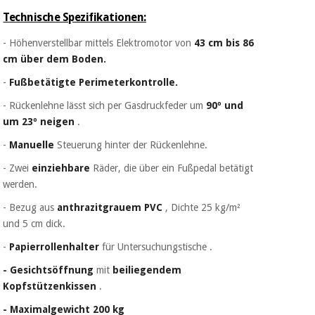
Technische Spezifikationen:
- Höhenverstellbar mittels Elektromotor von
43 cm bis 86
cm über dem Boden.
-
Fußbetätigte Perimeterkontrolle.
- Rückenlehne lässt sich per Gasdruckfeder um
90º und
um 23º neigen
.
-
Manuelle
Steuerung hinter der Rückenlehne.
- Zwei
einziehbare
Räder, die über ein Fußpedal betätigt
werden.
- Bezug aus
anthrazitgrauem PVC
, Dichte 25 kg/m²
und 5 cm dick.
-
Papierrollenhalter
für Untersuchungstische .
- Gesichtsöffnung
mit
beiliegendem
Kopfstützenkissen
.
- Maximalgewicht 200 kg