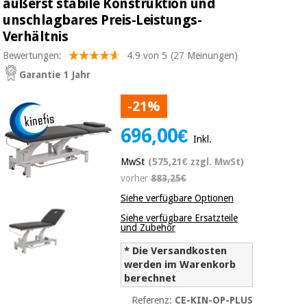
äußerst stabile Konstruktion und
Medizinische
Traditionelle
unschlagbares Preis-Leistungs-
ausrüstung
chinesische
Verhältnis
medizin
Nachricht
Angebote
Bewertungen:
4.9 von 5
(27 Meinungen)
Traditionelle
Klinische
Garantie 1 Jahr
chinesische
möbel
medizin
Outlet
Angebote
-21%
Therapeutische
696,00€
schränke
Klinische
Inkl.
möbel
Fisaude
MwSt
(575,21€ zzgl. MwSt)
Outlet
Essentielles
Tech
schutzmaterial
Academy
vorher
883,25€
für
Therapeutische
Siehe verfügbare Optionen
coronaviren
schränke
Siehe verfügbare Ersatzteile
Fisaude
und Zubehör
Aerobic,
Tech
fitness
Essentielles
* Die Versandkosten
Academy
und
werden im Warenkorb
schutzmaterial
pilates
berechnet
für
coronaviren
Referenz:
CE-KIN-OP-PLUS