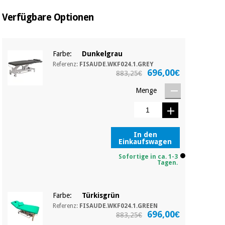
Sport
und
Verfügbare Optionen
spiele
Aerobic,
fitness
und
Sanitärkleiderschränke
pilates
Farbe:
Dunkelgrau
Referenz:
FISAUDE.WKF024.1.GREY
Veterinärmedizin
696,00€
883,25€
Sport
Menge
Orthopädie
und
spiele
Chirurgische
instrumente
In den
Sanitärkleiderschränke
(ausverkauf)
Einkaufswagen
Sofortige in ca. 1-3
Tagen.
Veterinärmedizin
Farbe:
Türkisgrün
Orthopädie
Referenz:
FISAUDE.WKF024.1.GREEN
696,00€
883,25€