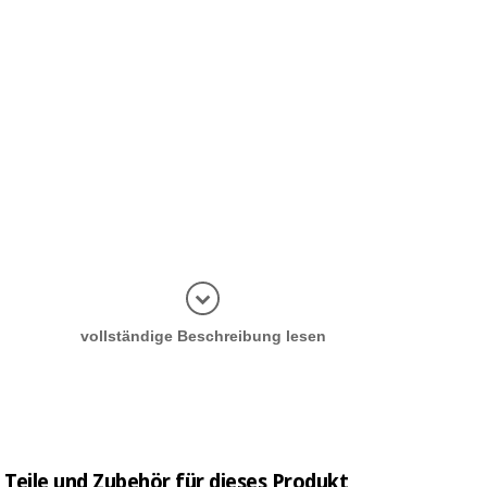
Informatio
vollständige Beschreibung lesen
Teile und Zubehör für dieses Produkt