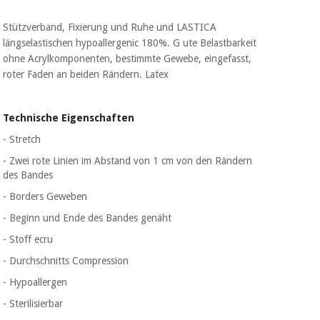
Sport
und
spiele
Stützverband, Fixierung und Ruhe und LASTICA
Aerobic,
längselastischen hypoallergenic 180%. G ute Belastbarkeit
fitness
ohne Acrylkomponenten, bestimmte Gewebe, eingefasst,
und
Sanitärkleiderschränke
roter Faden an beiden Rändern. Latex
pilates
Veterinärmedizin
Technische Eigenschaften
Sport
Orthopädie
und
- Stretch
spiele
- Zwei rote Linien im Abstand von 1 cm von den Rändern
Chirurgische
des Bandes
instrumente
Sanitärkleiderschränke
(ausverkauf)
- Borders Geweben
- Beginn und Ende des Bandes genäht
Veterinärmedizin
- Stoff ecru
- Durchschnitts Compression
Orthopädie
- Hypoallergen
- Sterilisierbar