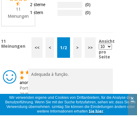
2 sterne
(0)
11
1 stern
(0)
Meinungen
11
Ansicht
Meinungen
<<
<
1
/
2
>
>>
pro
Seite
Adequada à função.
anonym
Portugal
20/04/2025
×
Wir verwenden eigene und Cookies von Drittanbietern, für die Analyse der
Benutzerführung. Wenn Sie mit der Suche fortzufahren, sehen wir, dass Sie die
Verwendung übernehmen. szmtag Sie können die Einstellungen ändern oder
weitere Informationen erhalten
Sie hier
.
dasasasasasasasasas
anonym
Portugal
16/09/2023