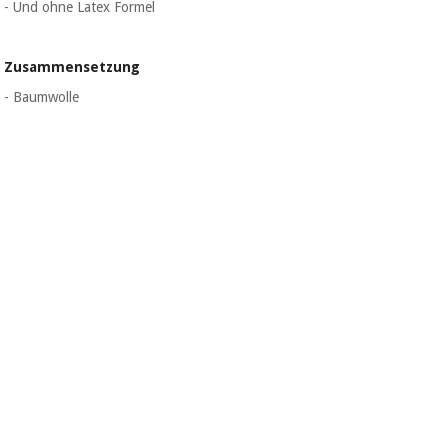
- Und ohne Latex Formel
Chirurgische
instrumente
(ausverkauf)
Zusammensetzung
- Baumwolle