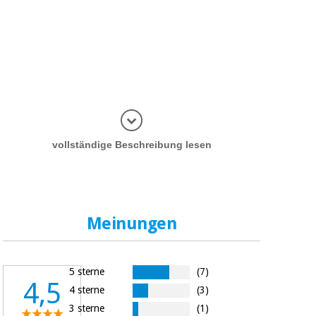
Informatio
vollständige Beschreibung lesen
Meinungen
5 sterne
(7)
4,5
4 sterne
(3)
3 sterne
(1)