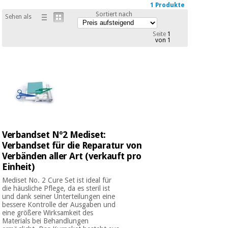
1 Produkte
Medizinische
Traditionelle
Sortiert nach
ausrüstung
Sehen als
chinesische
medizin
Nachricht
Seite
1
Angebote
von 1
Traditionelle
Klinische
chinesische
möbel
medizin
Outlet
Angebote
Therapeutische
schränke
Klinische
möbel
Fisaude
Outlet
Essentielles
Tech
schutzmaterial
Academy
Verbandset Nº2 Mediset:
für
Therapeutische
Verbandset für die Reparatur von
coronaviren
schränke
Verbänden aller Art (verkauft pro
Fisaude
Einheit)
Aerobic,
Tech
Mediset No. 2 Cure Set ist ideal für
fitness
Essentielles
Academy
die häusliche Pflege, da es steril ist
und
und dank seiner Unterteilungen eine
schutzmaterial
pilates
bessere Kontrolle der Ausgaben und
für
eine größere Wirksamkeit des
coronaviren
Materials bei Behandlungen