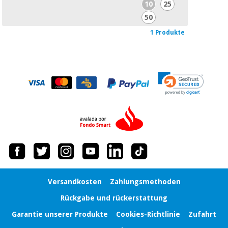
10
25
Chirurgische
instrumente
50
(ausverkauf)
1 Produkte
Versandkosten
Zahlungsmethoden
Rückgabe und rückerstattung
Garantie unserer Produkte
Cookies-Richtlinie
Zufahrt