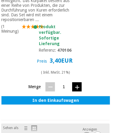
Sport
ermöglicht. Das Kurpaket besteht aus
einer Reihe von Produkten, die zur
und
Durchführung von Kuren erforderlich
spiele
Aerobic,
sind. Das Set wird mit einem
fitness
repositionierbaren ...
und
Sanitärkleiderschränke
(1
Produkt
Meinung)
pilates
verfügbar.
Sofortige
Veterinärmedizin
Lieferung
Sport
Referenz:
470106
Orthopädie
und
3,40EUR
Preis
spiele
Chirurgische
( Inkl. MwSt. 21%)
instrumente
Sanitärkleiderschränke
(ausverkauf)
Menge
Veterinärmedizin
In den Einkaufswagen
Orthopädie
Sehen als
Anzeigen