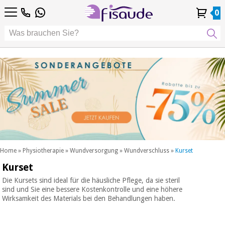
DE
DE
Physiotherapie
Physiotherapie
0
4,8
4,8
4,8
FR
FR
/ 5
/ 5
/ 5
Differenzierte
Differenzierte
IT
IT
Mein
Mein
Meine
Meine
Technologien
ES
ES
Konto
Konto
Bestellungen
Bestellungen
Technologien
Podologie
PT
PT
Podologie
EU
EU
ästhetik,
dermokosmetik
Fisaude-
ästhetik,
und
Fisaude-
Anlass
dermokosmetik
ästhetische
Anlass
und ästhetische
medizin
medizin
SUMMER
Wellness,
SALE
lebensqualität
SUMMER
Wellness,
und
SALE
lebensqualität
körperpflege
Home
»
Physiotherapie
»
Wundversorgung
»
Wundverschluss
»
Kurset
und
Kurset
Unsere
körperpflege
Zahnmedizin
Kinefis-
Die Kursets sind ideal für die häusliche Pflege, da sie steril
Produkte
sind und Sie eine bessere Kostenkontrolle und eine höhere
Unsere
Wirksamkeit des Materials bei den Behandlungen haben.
Zahnmedizin
Medizinische
Kinefis-
ausrüstung
Produkte
Nachricht