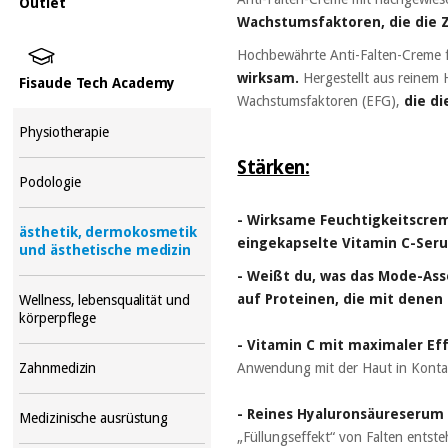
Outlet
Wachstumsfaktoren, die die 
Hochbewährte Anti-Falten-Creme für
wirksam.
Hergestellt aus reinem 
Fisaude Tech Academy
Wachstumsfaktoren (EFG),
die d
Physiotherapie
Stärken:
Podologie
- Wirksame Feuchtigkeitscre
ästhetik, dermokosmetik
eingekapselte Vitamin C-Ser
und ästhetische medizin
- Weißt du, was das Mode-Ass
auf Proteinen, die mit denen 
Wellness, lebensqualität und
körperpflege
- Vitamin C mit maximaler Eff
Anwendung mit der Haut in Kontakt
Zahnmedizin
- Reines Hyaluronsäureserum 
Medizinische ausrüstung
„Füllungseffekt“ von Falten entste