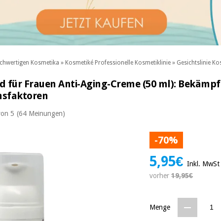
chwertigen Kosmetika
»
Kosmetiké Professionelle Kosmetiklinie
»
Gesichtslinie Ko
d für Frauen Anti-Aging-Creme (50 ml): Bekämpft
msfaktoren
von 5
(64 Meinungen)
-70%
5,95€
Inkl. MwSt
vorher
19,95€
Menge