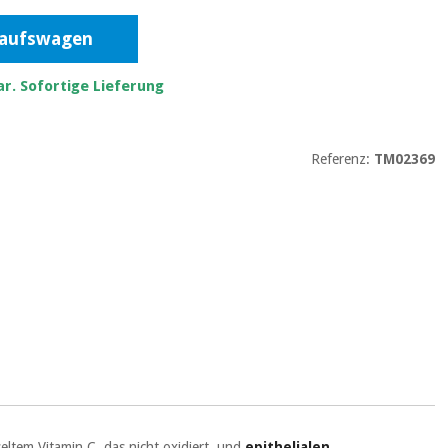
kaufswagen
r. Sofortige Lieferung
Referenz:
TM02369
ltem Vitamin C, das nicht oxidiert, und
epithelialen