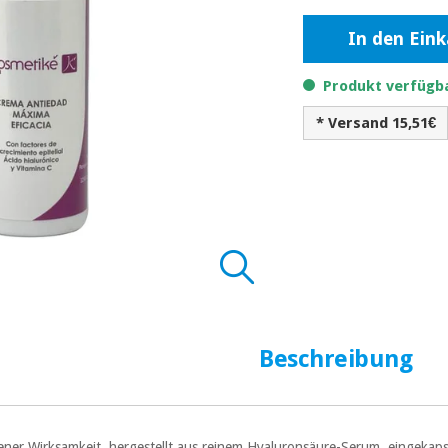
In den Ein
Produkt verfügba
* Versand 15,51€
Beschreibung
ner Wirksamkeit, hergestellt aus reinem Hyaluronsäure-Serum, eingekapse