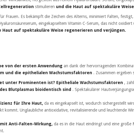
Zellregeneration
stimulieren
und die Haut auf spektakuläre Weise
 Frauen. Es bekämpft die Zeichen des Alterns, minimiert Falten, festigt, 
Hyaluronsäureserum, eingekapseltem Vitamin C-Serum, das nicht oxidiert 
ie Haut auf spektakuläre Weise regenerieren und verjüngen.
me von der ersten Anwendung
an dank der hervorragenden Kombinat
um und die epithelialen Wachstumsfaktoren
. Zusammen ergeben si
et unter Prominenten ist?
Epitheliale Wachstumsfaktoren
, zah
des Blutplasmas bioidentisch sind
. Spektakulärer Hautverjüngungse
izienz für Ihre Haut,
da es eingekapselt ist, wodurch sichergestellt wird
 kommt. Unglaubliche antioxidative, revitalisierende und leuchtende Wi
mit Anti-Falten-Wirkung,
da es in die Haut eindringt und eine große
ht.