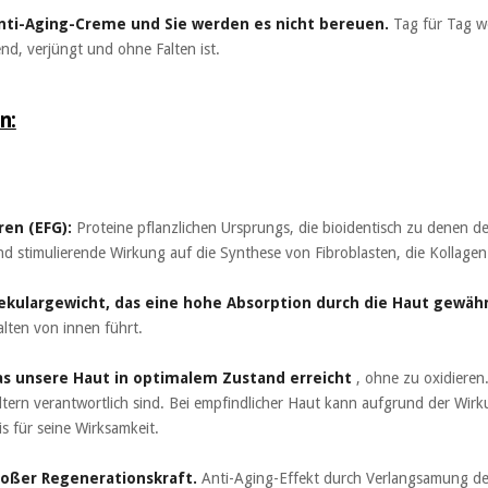
 Anti-Aging-Creme und Sie werden es nicht bereuen.
Tag für Tag we
lend, verjüngt und ohne Falten ist.
n:
ren (EFG):
Proteine pflanzlichen Ursprungs, die bioidentisch zu denen d
und stimulierende Wirkung auf die Synthese von Fibroblasten, die Kollagen
ekulargewicht, das eine hohe Absorption durch die Haut gewähr
alten von innen führt.
das unsere Haut in optimalem Zustand erreicht
, ohne zu oxidieren.
ltern verantwortlich sind. Bei empfindlicher Haut kann aufgrund der Wirkun
is für seine Wirksamkeit.
roßer Regenerationskraft.
Anti-Aging-Effekt durch Verlangsamung des