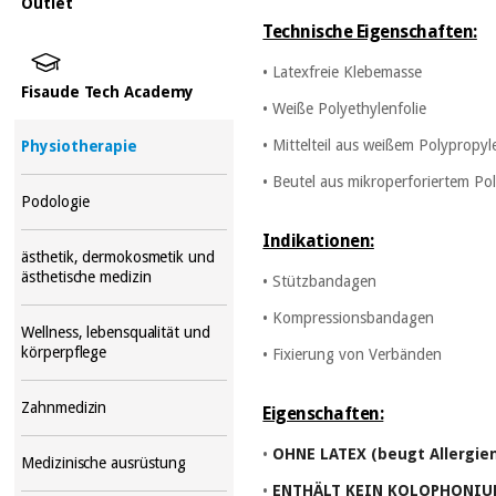
Outlet
Technische Eigenschaften:
• Latexfreie Klebemasse
Fisaude Tech Academy
• Weiße Polyethylenfolie
• Mittelteil aus weißem Polypropyl
Physiotherapie
• Beutel aus mikroperforiertem Po
Podologie
Indikationen:
ästhetik, dermokosmetik und
ästhetische medizin
• Stützbandagen
• Kompressionsbandagen
Wellness, lebensqualität und
körperpflege
• Fixierung von Verbänden
Zahnmedizin
Eigenschaften:
•
OHNE LATEX (beugt Allergien
Medizinische ausrüstung
•
ENTHÄLT KEIN KOLOPHONI