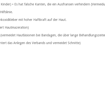
m Kinder) • Es hat falsche Kanten, die ein Ausfransen verhindern (Vermeid
ilfslinie.
nkoxidkleber mit hoher Haftkraft auf der Haut.
dert Hautmazeration)
er (vermeidet Hautläsionen bei Bandagen, die über lange Behandlungszeit
ichtert das Anlegen des Verbands und vermeidet Schnitte)