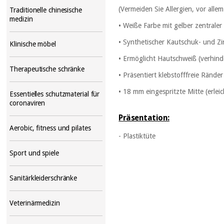
(Vermeiden Sie Allergien, vor alle
Traditionelle chinesische
medizin
• Weiße Farbe mit gelber zentraler H
• Synthetischer Kautschuk- und Zi
Klinische möbel
• Ermöglicht Hautschweiß (verhin
Therapeutische schränke
• Präsentiert klebstofffreie Ränd
• 18 mm eingespritzte Mitte (erle
Essentielles schutzmaterial für
coronaviren
Präsentation:
Aerobic, fitness und pilates
- Plastiktüte
Sport und spiele
Sanitärkleiderschränke
Veterinärmedizin