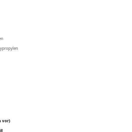
en
lypropylen
 vor)
UM