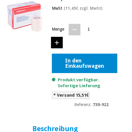
Medizinische
Traditionelle
MwSt
(11,45€ zzgl. MwSt)
ausrüstung
chinesische
medizin
Nachricht
Angebote
Traditionelle
Menge
Klinische
chinesische
möbel
medizin
Outlet
Angebote
Therapeutische
schränke
Klinische
In den
möbel
Einkaufswagen
Fisaude
Outlet
Essentielles
Tech
schutzmaterial
Academy
Produkt verfügbar.
für
Therapeutische
Sofortige Lieferung
coronaviren
schränke
* Versand 15,51€
Fisaude
Aerobic,
Tech
Referenz:
730-922
fitness
Essentielles
Academy
und
schutzmaterial
pilates
für
coronaviren
Beschreibung