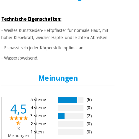
Sport
und
spiele
Aerobic,
Technische Eigenschaften:
fitness
und
Sanitärkleiderschränke
- Weißes Kunstseiden-Heftpflaster für normale Haut, mit
pilates
hoher Klebekraft, weicher Haptik und leichtem Abreißen.
Veterinärmedizin
- Es passt sich jeder Körperstelle optimal an.
Sport
Orthopädie
- Wasserabweisend.
und
spiele
Chirurgische
Meinungen
instrumente
Sanitärkleiderschränke
(ausverkauf)
5 sterne
(6)
Veterinärmedizin
4,5
4 sterne
(0)
3 sterne
(2)
Orthopädie
2 sterne
(0)
8
1 stern
(0)
Meinungen