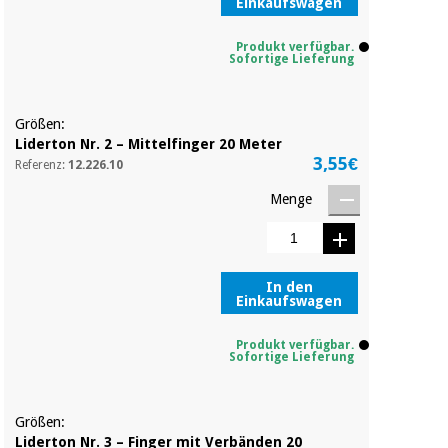
Sport
Einkaufswagen
und
spiele
Aerobic,
Produkt verfügbar.
Sofortige Lieferung
fitness
und
Sanitärkleiderschränke
pilates
Größen:
Veterinärmedizin
Liderton Nr. 2 – Mittelfinger 20 Meter
3,55€
Referenz:
12.226.10
Sport
Orthopädie
und
Menge
spiele
Chirurgische
instrumente
Sanitärkleiderschränke
(ausverkauf)
In den
Einkaufswagen
Veterinärmedizin
Produkt verfügbar.
Sofortige Lieferung
Orthopädie
Größen:
Liderton Nr. 3 – Finger mit Verbänden 20