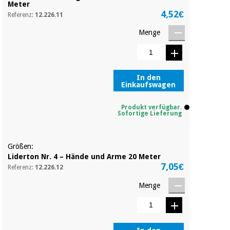
Meter
Chirurgische
4,52€
Referenz:
12.226.11
instrumente
(ausverkauf)
Menge
In den
Einkaufswagen
Produkt verfügbar.
Sofortige Lieferung
Größen:
Liderton Nr. 4 – Hände und Arme 20 Meter
7,05€
Referenz:
12.226.12
Menge