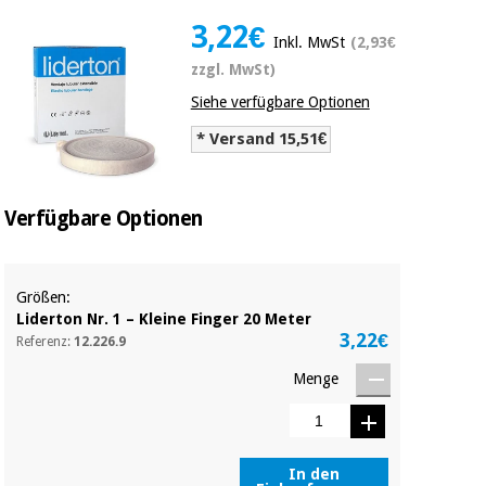
Medizinische
Traditionelle
3,22€
ausrüstung
chinesische
Inkl. MwSt
(2,93€
medizin
Nachricht
zzgl. MwSt)
Angebote
Siehe verfügbare Optionen
Traditionelle
Klinische
chinesische
möbel
* Versand 15,51€
medizin
Outlet
Angebote
Therapeutische
schränke
Verfügbare Optionen
Klinische
möbel
Fisaude
Outlet
Essentielles
Tech
schutzmaterial
Academy
Größen:
für
Therapeutische
Liderton Nr. 1 – Kleine Finger 20 Meter
coronaviren
schränke
3,22€
Referenz:
12.226.9
Fisaude
Aerobic,
Tech
Menge
fitness
Essentielles
Academy
und
schutzmaterial
pilates
für
coronaviren
In den