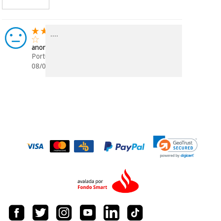
Chirurgische
instrumente
(ausverkauf)
....
anonym
Portugal
08/03/2019