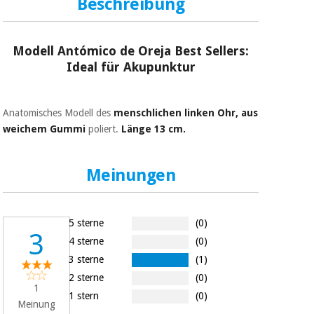
Sport
Beschreibung
und
spiele
Aerobic,
fitness
Modell Antómico de Oreja Best Sellers:
und
Sanitärkleiderschränke
Ideal für Akupunktur
pilates
Veterinärmedizin
Anatomisches Modell des
menschlichen linken Ohr,
aus
Sport
weichem Gummi
poliert.
Länge 13 cm.
Orthopädie
und
spiele
Chirurgische
Meinungen
instrumente
Sanitärkleiderschränke
(ausverkauf)
5 sterne
(0)
Veterinärmedizin
3
4 sterne
(0)
3 sterne
(1)
Orthopädie
2 sterne
(0)
1
1 stern
(0)
Meinung