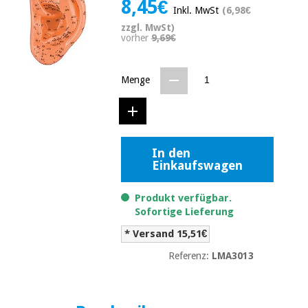
8,45€
Medizinische
Inkl. MwSt
(6,98€
Traditionelle
ausrüstung
chinesische
zzgl. MwSt)
medizin
vorher
9,69€
Nachricht
Angebote
Traditionelle
Klinische
chinesische
Menge
möbel
medizin
Outlet
Angebote
Therapeutische
schränke
Klinische
In den
möbel
Fisaude
Outlet
Einkaufswagen
Essentielles
Tech
schutzmaterial
Academy
für
Therapeutische
Produkt verfügbar.
coronaviren
schränke
Sofortige Lieferung
Fisaude
* Versand 15,51€
Aerobic,
Tech
fitness
Essentielles
Academy
Referenz:
LMA3013
und
schutzmaterial
pilates
für
coronaviren