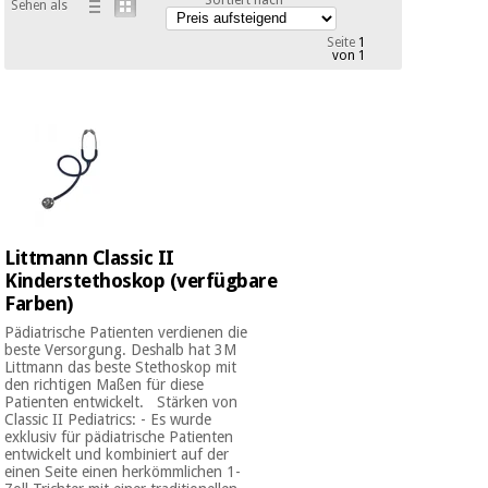
Sehen als
Medizinische
Traditionelle
ausrüstung
chinesische
Seite
1
von 1
medizin
Nachricht
Angebote
Traditionelle
Klinische
chinesische
möbel
medizin
Outlet
Angebote
Therapeutische
schränke
Klinische
möbel
Fisaude
Littmann Classic II
Outlet
Essentielles
Tech
Kinderstethoskop (verfügbare
schutzmaterial
Academy
für
Farben)
Therapeutische
coronaviren
schränke
Pädiatrische Patienten verdienen die
beste Versorgung. Deshalb hat 3M
Fisaude
Littmann das beste Stethoskop mit
Aerobic,
Tech
den richtigen Maßen für diese
fitness
Essentielles
Academy
Patienten entwickelt. Stärken von
und
Classic II Pediatrics: - Es wurde
schutzmaterial
pilates
exklusiv für pädiatrische Patienten
für
entwickelt und kombiniert auf der
coronaviren
einen Seite einen herkömmlichen 1-