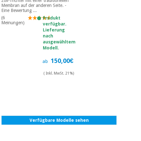
Sport
Zoll-Trichter mit einer traditionellen
Membran auf der anderen Seite. -
und
Eine Bewertung ...
spiele
Aerobic,
(6
Produkt
fitness
Meinungen)
verfügbar.
und
Sanitärkleiderschränke
Lieferung
pilates
nach
ausgewähltem
Veterinärmedizin
Modell.
Sport
Orthopädie
und
150,00€
ab
spiele
( Inkl. MwSt. 21%)
Chirurgische
instrumente
Sanitärkleiderschränke
(ausverkauf)
Veterinärmedizin
Verfügbare Modelle sehen
Orthopädie