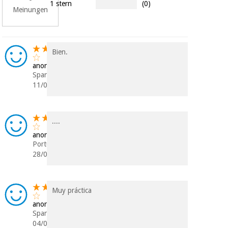
1 stern
(0)
Chirurgische
Meinungen
instrumente
(ausverkauf)
Bien.
anonym
Spanien
11/04/2023
....
anonym
Portugal
28/01/2022
Muy práctica
anonym
Spanien
04/06/2021