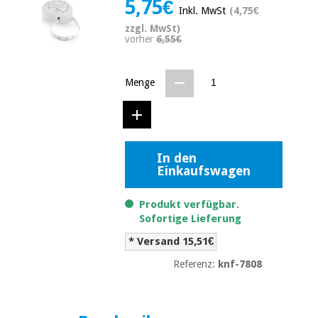
5,75€
Medizinische
Inkl. MwSt
(4,75€
Traditionelle
ausrüstung
chinesische
zzgl. MwSt)
medizin
vorher
6,55€
Nachricht
Angebote
Traditionelle
Klinische
chinesische
Menge
möbel
medizin
Outlet
Angebote
Therapeutische
schränke
Klinische
In den
möbel
Fisaude
Outlet
Einkaufswagen
Essentielles
Tech
schutzmaterial
Academy
für
Therapeutische
Produkt verfügbar.
coronaviren
schränke
Sofortige Lieferung
Fisaude
* Versand 15,51€
Aerobic,
Tech
fitness
Essentielles
Academy
Referenz:
knf-7808
und
schutzmaterial
pilates
für
coronaviren