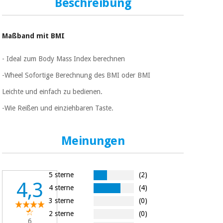
Sport
Beschreibung
und
spiele
Aerobic,
fitness
Maßband mit BMI
und
Sanitärkleiderschränke
pilates
- Ideal zum Body Mass Index berechnen
Veterinärmedizin
-Wheel Sofortige Berechnung des BMI oder BMI
Sport
Leichte und einfach zu bedienen.
Orthopädie
und
spiele
-Wie Reißen und einziehbaren Taste.
Chirurgische
instrumente
Sanitärkleiderschränke
(ausverkauf)
Meinungen
Veterinärmedizin
5 sterne
(2)
4,3
4 sterne
(4)
Orthopädie
3 sterne
(0)
2 sterne
(0)
6