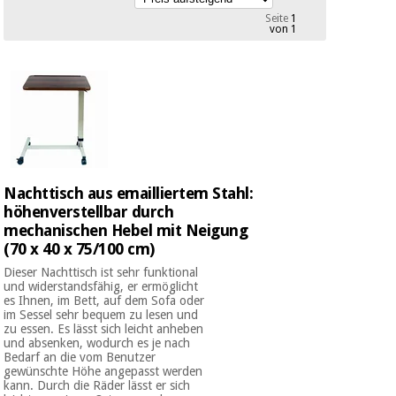
Medizinische
Traditionelle
Seite
1
ausrüstung
von 1
chinesische
medizin
Nachricht
Angebote
Traditionelle
Klinische
chinesische
möbel
medizin
Outlet
Angebote
Therapeutische
schränke
Klinische
Nachttisch aus emailliertem Stahl:
möbel
Fisaude
Outlet
höhenverstellbar durch
Essentielles
Tech
schutzmaterial
mechanischen Hebel mit Neigung
Academy
für
(70 x 40 x 75/100 cm)
Therapeutische
coronaviren
schränke
Dieser Nachttisch ist sehr funktional
und widerstandsfähig, er ermöglicht
Fisaude
es Ihnen, im Bett, auf dem Sofa oder
Aerobic,
Tech
im Sessel sehr bequem zu lesen und
fitness
Essentielles
Academy
zu essen. Es lässt sich leicht anheben
und
schutzmaterial
und absenken, wodurch es je nach
pilates
Bedarf an die vom Benutzer
für
gewünschte Höhe angepasst werden
coronaviren
kann. Durch die Räder lässt er sich