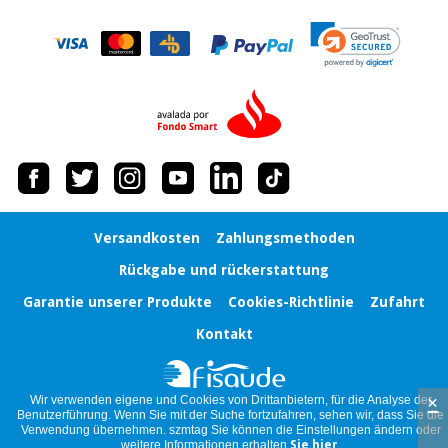
Chirurgische
instrumente
(ausverkauf)
Versandkosten
Zahlungsmethoden
Rückgabe und rückerstattung
Garantie unserer Produkte
Cookies-Richtlinie
Zufahrt
Kontakt
×
Wir verwenden eigene und Cookies von Drittanbietern, für die Analyse der
Benutzerführung. Wenn Sie mit der Suche fortzufahren, sehen wir, dass Sie die
Verwendung übernehmen. szmtag Sie können die Einstellungen ändern oder
weitere Informationen erhalten
Sie hier
.