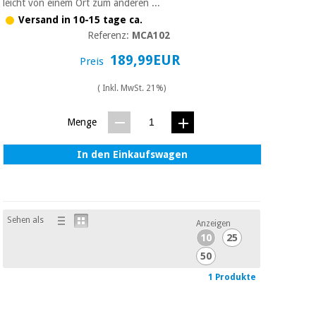
Sport
leicht von einem Ort zum anderen ...
und
Versand in 10-15 tage ca.
spiele
Aerobic,
Referenz:
MCA102
fitness
189,99EUR
und
Preis
Sanitärkleiderschränke
pilates
( Inkl. MwSt. 21%)
Veterinärmedizin
Sport
Menge
Orthopädie
und
spiele
In den Einkaufswagen
Chirurgische
instrumente
Sanitärkleiderschränke
(ausverkauf)
Sehen als
Anzeigen
Veterinärmedizin
10
25
50
1 Produkte
Orthopädie