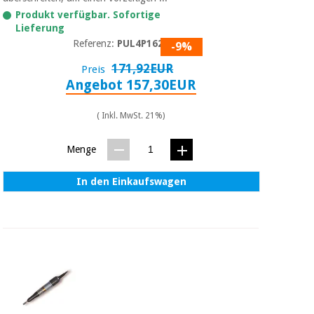
Sport
und
Produkt verfügbar. Sofortige
spiele
Lieferung
Aerobic,
Referenz:
PUL4P1620
fitness
-9%
und
Sanitärkleiderschränke
171,92EUR
Preis
pilates
Angebot 157,30EUR
Veterinärmedizin
( Inkl. MwSt. 21%)
Sport
Orthopädie
und
spiele
Menge
Chirurgische
instrumente
In den Einkaufswagen
Sanitärkleiderschränke
(ausverkauf)
Veterinärmedizin
Orthopädie