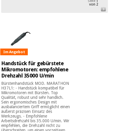
Seite
1
Medizinische
von 2
Traditionelle
ausrüstung
chinesische
medizin
Nachricht
Angebote
Traditionelle
Klinische
chinesische
möbel
medizin
Outlet
Angebote
Therapeutische
Im Angebot
schränke
Klinische
Handstück für gebürstete
möbel
Fisaude
Mikromotoren: empfohlene
Outlet
Essentielles
Tech
Drehzahl 35000 U/min
schutzmaterial
Academy
für
Therapeutische
Bürstenhandstück MOD. MARATHON
coronaviren
H37L1: - Handstück kompatibel für
schränke
Mikromotoren mit Bürsten. Top
Fisaude
Qualität, robust und sehr handlich.
Aerobic,
Tech
Sein ergonomisches Design mit
fitness
ausbalanciertem Griff ermöglicht einen
Essentielles
Academy
und
äußerst präzisen Einsatz des
schutzmaterial
Werkzeugs. - Empfohlene
pilates
für
Arbeitsdrehzahl bis 35.000 U/min. Wir
coronaviren
empfehlen, die Drehzahl nicht zu
überschreiten, um einen vorzeitigen ...