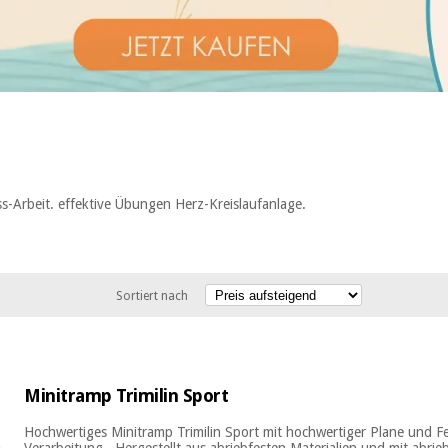
ss-Arbeit. effektive Übungen Herz-Kreislaufanlage.
Sortiert nach
Minitramp Trimilin Sport
Hochwertiges Minitramp Trimilin Sport mit hochwertiger Plane und F
Verarbeitung . Hergestellt aus abriebfesten Materialien und mit abrie