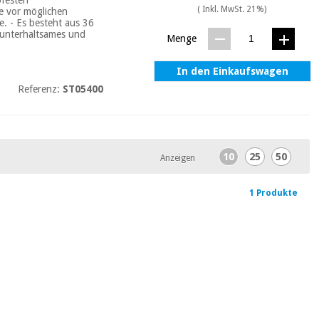
( Inkl. MwSt. 21%)
ie vor möglichen
e. - Es besteht aus 36
n unterhaltsames und
Menge
In den Einkaufswagen
Referenz:
ST05400
10
25
50
Anzeigen
1 Produkte