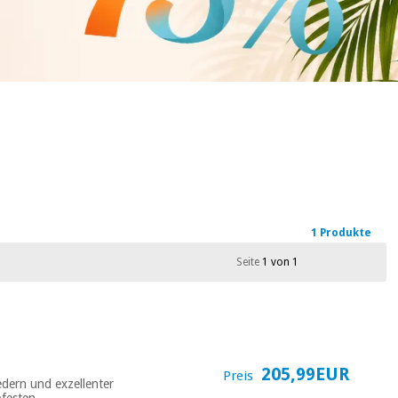
1 Produkte
Seite
1 von 1
205,99EUR
Preis
edern und exzellenter
bfesten