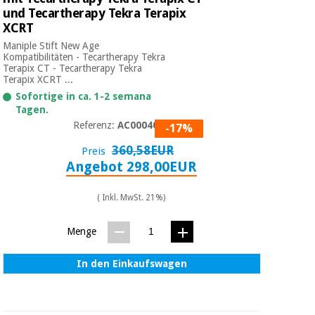
Chirurgische
und Tecartherapy Tekra Terapix
instrumente
XCRT
(ausverkauf)
Maniple Stift New Age
Kompatibilitäten - Tecartherapy Tekra
Terapix CT - Tecartherapy Tekra
Terapix XCRT ...
Sofortige in ca. 1-2 semana
Tagen.
Referenz:
AC0004053
-17%
360,58EUR
Preis
Angebot 298,00EUR
( Inkl. MwSt. 21%)
Menge
In den Einkaufswagen