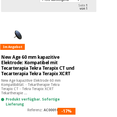
Medizinische
Traditionelle
Seite
1
ausrüstung
von 1
chinesische
medizin
Nachricht
Angebote
Traditionelle
Klinische
chinesische
möbel
medizin
Outlet
Angebote
Therapeutische
Im Angebot
schränke
Klinische
New Age 60 mm kapazitive
möbel
Fisaude
Outlet
Elektrode: Kompatibel mit
Essentielles
Tech
schutzmaterial
Tecarterapia Tekra Terapix CT und
Academy
für
Tecarterapia Tekra Terapix XCRT
Therapeutische
coronaviren
schränke
New Age kapazitive Elektrode 60 mm
Kompatibilität: - Tekartherapie Tekra
Fisaude
Terapix CT - Tekra Terapix XCRT
Aerobic,
Tech
Tekartherapie ...
fitness
Essentielles
Academy
Produkt verfügbar. Sofortige
und
schutzmaterial
pilates
Lieferung
für
Referenz:
AC0001034
-17%
coronaviren