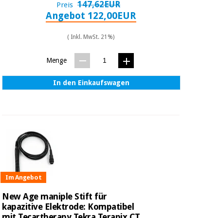
Sport
147,62EUR
Preis
und
Angebot 122,00EUR
spiele
Aerobic,
fitness
( Inkl. MwSt. 21%)
und
Sanitärkleiderschränke
pilates
Menge
Veterinärmedizin
Sport
In den Einkaufswagen
Orthopädie
und
spiele
Chirurgische
instrumente
Sanitärkleiderschränke
(ausverkauf)
Veterinärmedizin
Im Angebot
Orthopädie
New Age maniple Stift für
kapazitive Elektrode: Kompatibel
mit Tecartherapy Tekra Terapix CT