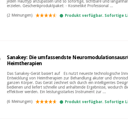
jeden Hauttyp anzupassen und so sofortige, sichtbare und langanha
erzielen. Geschenkproduktpaket: - Kosmetiké Professional ...
(2 Meinungen)
Produkt verfügbar. Sofortige 
Sanakey: Die umfassendste Neuromodulationsausr
Heimtherapien
Das Sanakey-Gerät basiert auf Es nutzt neueste technologische Inno
Entwicklung von Heimtherapien zur Behandlung akuter und chronis
ganzen Körper. Das Gerät zeichnet sich durch ein intelligentes Design
bedienen und liefert schnelle und anhaltende Ergebnisse, wodurch di
effektiver werden. Ein leistungsstarkes Instrument zur ...
(6 Meinungen)
Produkt verfügbar. Sofortige 