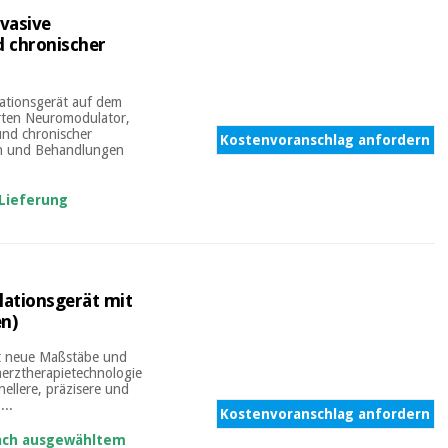
nvasive
 chronischer
lationsgerät auf dem
erten Neuromodulator,
und chronischer
Kostenvoranschlag anfordern
sen und Behandlungen
 Lieferung
lationsgerät mit
en)
zt neue Maßstäbe und
merztherapietechnologie
ellere, präzisere und
...
Kostenvoranschlag anfordern
nach ausgewähltem