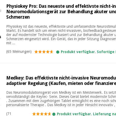
Physiokey Pro: Das neueste und effektivste nicht-i
Neuromodulationsgerät zur Behandlung akuter und
Schmerzen
Physiokey ist das neueste, effektivste und umfassendste Neurostimu
Markt. Es handelt sich um einen nicht-invasiven, biofeedbackgesteu
der auf modernster Technologie basiert und zur Behandlung akuter 
Schmerzen eingesetzt wird. Ein Gerät, das in jeder Sitzung Diagno
mit ...
(65 Meinungen)
Produkt verfügbar. Sofortige
Medkey: Das effektivste nicht-invasive Neuromodu
adaptiver Regelung (Kaufen, mieten oder finanzier
Das Neuromodulationsgerät von Medkey ist ein Meisterwerk. Es set
vervollständigt die Keytec- Serie. Dieses Gerät bietet modernste Sch
. Zusammen mit dem zugehörigen Tablet ermöglicht es eine noch schn
personalisierte Therapie . Das Medkey ist in jeder Hinsicht innovativ , 
(71
Produkt verfügbar. Lieferung 