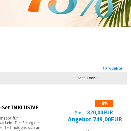
4 Produkte
Seite
1 von 1
-9%
k-Set INKLUSIVE
820,00EUR
Preis
onzept für
Angebot 749,00EUR
ickeln. Der Erfolg der
r Technologie, sich an