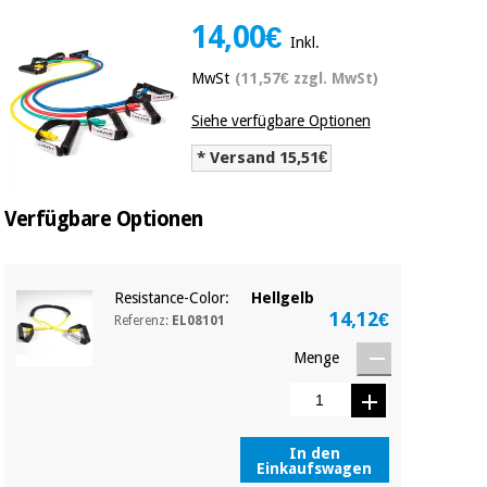
Medizinische
Traditionelle
14,00€
ausrüstung
chinesische
Inkl.
medizin
Nachricht
Angebote
MwSt
(11,57€ zzgl. MwSt)
Traditionelle
Klinische
Siehe verfügbare Optionen
chinesische
möbel
medizin
* Versand 15,51€
Outlet
Angebote
Therapeutische
schränke
Verfügbare Optionen
Klinische
möbel
Fisaude
Outlet
Essentielles
Tech
schutzmaterial
Academy
Resistance-Color:
Hellgelb
für
Therapeutische
14,12€
coronaviren
Referenz:
EL08101
schränke
Fisaude
Menge
Aerobic,
Tech
fitness
Essentielles
Academy
und
schutzmaterial
pilates
für
In den
coronaviren
Einkaufswagen