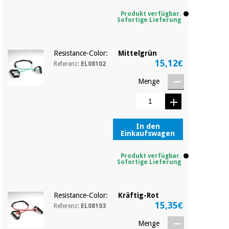
Sport
und
Produkt verfügbar.
spiele
Sofortige Lieferung
Aerobic,
fitness
und
Sanitärkleiderschränke
Resistance-Color:
Mittelgrün
pilates
15,12€
Referenz:
EL08102
Veterinärmedizin
Menge
Sport
Orthopädie
und
spiele
Chirurgische
In den
instrumente
Einkaufswagen
Sanitärkleiderschränke
(ausverkauf)
Produkt verfügbar.
Sofortige Lieferung
Veterinärmedizin
Resistance-Color:
Kräftig-Rot
Orthopädie
15,35€
Referenz:
EL08103
Menge