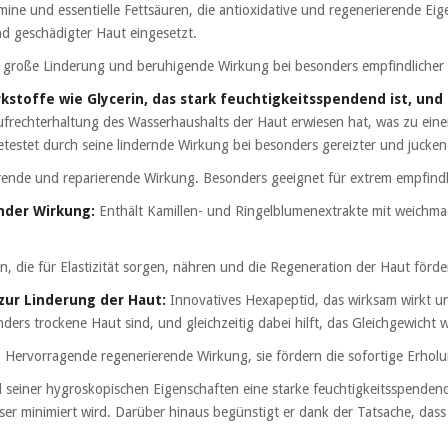
mine und essentielle Fettsäuren, die antioxidative und regenerierende Ei
nd geschädigter Haut eingesetzt.
e große Linderung und beruhigende Wirkung bei besonders empfindlicher
stoffe wie Glycerin, das stark feuchtigkeitsspendend ist, und
Aufrechterhaltung des Wasserhaushalts der Haut erwiesen hat, was zu ei
getestet durch seine lindernde Wirkung bei besonders gereizter und jucke
erende und reparierende Wirkung. Besonders geeignet für extrem empfind
rnder Wirkung:
Enthält Kamillen- und Ringelblumenextrakte mit weichmac
, die für Elastizität sorgen, nähren und die Regeneration der Haut förder
zur Linderung der Haut:
Innovatives Hexapeptid, das wirksam wirkt 
ders trockene Haut sind, und gleichzeitig dabei hilft, das Gleichgewicht 
:
Hervorragende regenerierende Wirkung, sie fördern die sofortige Erhol
seiner hygroskopischen Eigenschaften eine starke feuchtigkeitsspendend
er minimiert wird. Darüber hinaus begünstigt er dank der Tatsache, dass 