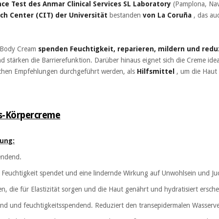
nce Test des Anmar Clinical Services SL Laboratory
(Pamplona, Nav
ch Center (CIT) der Universität
bestanden
von La Coruña
, das au
s Body Cream
spenden Feuchtigkeit, reparieren, mildern und red
 stärken die Barrierefunktion. Darüber hinaus eignet sich die Creme ide
chen Empfehlungen durchgeführt werden, als
Hilfsmittel
, um die Haut 
cs-Körpercreme
ung:
pendend.
ve Feuchtigkeit spendet und eine lindernde Wirkung auf Unwohlsein und Juc
n, die für Elastizität sorgen und die Haut genährt und hydratisiert ersche
nd und feuchtigkeitsspendend. Reduziert den transepidermalen Wasserve