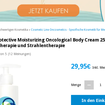
chwertigen Kosmetika
»
Cosmetic Line Oncosmetics - Spezifische Kosmetik für Me
ective Moisturizing Oncological Body Cream 2
herapie und Strahlentherapie
von 5
(12 Meinungen)
29,95€
Inkl. Mw
Menge
In den Ein