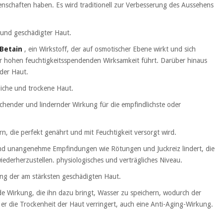
genschaften haben. Es wird traditionell zur Verbesserung des Aussehens
 und geschädigter Haut.
 Betain
, ein Wirkstoff, der auf osmotischer Ebene wirkt und sich
ner hohen feuchtigkeitsspendenden Wirksamkeit führt. Darüber hinaus
nder Haut.
liche und trockene Haut.
hender und lindernder Wirkung für die empfindlichste oder
n, die perfekt genährt und mit Feuchtigkeit versorgt wird.
und unangenehme Empfindungen wie Rötungen und Juckreiz lindert, die
wiederherzustellen. physiologisches und verträgliches Niveau.
ung der am stärksten geschädigten Haut.
e Wirkung, die ihn dazu bringt, Wasser zu speichern, wodurch der
er die Trockenheit der Haut verringert, auch eine Anti-Aging-Wirkung.