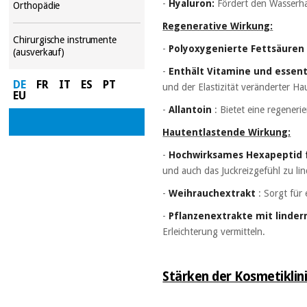
-
Hyaluron:
Fördert den Wasserha
Orthopädie
Regenerative Wirkung:
Chirurgische instrumente
-
Polyoxygenierte Fettsäuren
(ausverkauf)
-
Enthält Vitamine und essent
DE
FR
IT
ES
PT
und der Elastizität veränderter Ha
EU
-
Allantoin
: Bietet eine regener
Hautentlastende Wirkung:
-
Hochwirksames Hexapeptid f
und auch das Juckreizgefühl zu lin
-
Weihrauchextrakt
: Sorgt für 
-
Pflanzenextrakte mit linde
Erleichterung vermitteln.
Stärken der Kosmetiklin