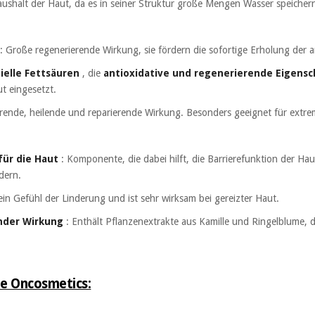
ushalt der Haut, da es in seiner Struktur große Mengen Wasser speicher
: Große regenerierende Wirkung, sie fördern die sofortige Erholung der 
ielle Fettsäuren
, die
antioxidative und regenerierende Eigens
ut eingesetzt.
ierende, heilende und reparierende Wirkung. Besonders geeignet für extr
ür die Haut
: Komponente, die dabei hilft, die Barrierefunktion der Hau
dern.
ein Gefühl der Linderung und ist sehr wirksam bei gereizter Haut.
rnder Wirkung
: Enthält Pflanzenextrakte aus Kamille und Ringelblume,
ie Oncosmetics: