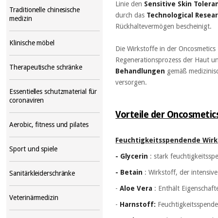
Linie den
Sensitive Skin Tolera
Traditionelle chinesische
durch das
Technological Resear
medizin
Rückhaltevermögen bescheinigt.
Klinische möbel
Die Wirkstoffe in der Oncosmetic
Regenerationsprozess der Haut und
Therapeutische schränke
Behandlungen
gemäß medizinis
versorgen.
Essentielles schutzmaterial für
coronaviren
Vorteile der Oncosmeti
Aerobic, fitness und pilates
Feuchtigkeitsspendende Wirk
Sport und spiele
- Glycerin
: stark feuchtigkeitss
- Betain
: Wirkstoff, der intensi
Sanitärkleiderschränke
-
Aloe Vera
: Enthält Eigenschafte
Veterinärmedizin
-
Harnstoff:
Feuchtigkeitsspende