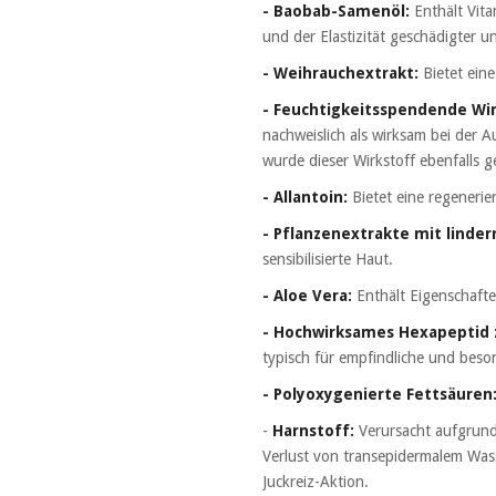
- Baobab-Samenöl:
Enthält Vita
und der Elastizität geschädigter u
- Weihrauchextrakt:
Bietet ein
- Feuchtigkeitsspendende Wirk
nachweislich als wirksam bei der 
wurde dieser Wirkstoff ebenfalls 
- Allantoin:
Bietet eine regeneri
- Pflanzenextrakte mit linde
sensibilisierte Haut.
- Aloe Vera:
Enthält Eigenschaften
- Hochwirksames Hexapeptid 
typisch für empfindliche und beson
- Polyoxygenierte Fettsäuren
-
Harnstoff:
Verursacht aufgrund 
Verlust von transepidermalem Wass
Juckreiz-Aktion.