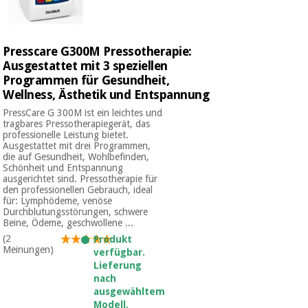
Sport
und
spiele
Aerobic,
fitness
Presscare G300M Pressotherapie:
und
Sanitärkleiderschränke
Ausgestattet mit 3 speziellen
pilates
Programmen für Gesundheit,
Wellness, Ästhetik und Entspannung
Veterinärmedizin
PressCare G 300M ist ein leichtes und
Sport
tragbares Pressotherapiegerät, das
Orthopädie
und
professionelle Leistung bietet.
spiele
Ausgestattet mit drei Programmen,
die auf Gesundheit, Wohlbefinden,
Chirurgische
Schönheit und Entspannung
instrumente
ausgerichtet sind. Pressotherapie für
Sanitärkleiderschränke
(ausverkauf)
den professionellen Gebrauch, ideal
für: Lymphödeme, venöse
Durchblutungsstörungen, schwere
Beine, Ödeme, geschwollene ...
Veterinärmedizin
(2
Produkt
Meinungen)
verfügbar.
Lieferung
Orthopädie
nach
ausgewähltem
Modell.