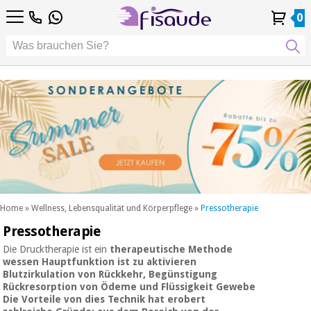
DE
DE
Physiotherapie
Physiotherapie
0
4,8
4,8
4,8
FR
FR
/ 5
/ 5
/ 5
Differenzierte
Differenzierte
IT
IT
Mein
Mein
Meine
Meine
Technologien
ES
ES
Konto
Konto
Bestellungen
Bestellungen
Technologien
Podologie
PT
PT
Podologie
EU
EU
ästhetik,
dermokosmetik
Fisaude-
ästhetik,
und
Fisaude-
Anlass
dermokosmetik
ästhetische
Anlass
und ästhetische
medizin
medizin
SUMMER
Wellness,
SALE
lebensqualität
SUMMER
Wellness,
und
SALE
lebensqualität
körperpflege
Home
»
Wellness, Lebensqualität und Körperpflege
»
Pressotherapie
und
Pressotherapie
Unsere
körperpflege
Zahnmedizin
Kinefis-
Die Drucktherapie ist ein
therapeutische Methode
Produkte
wessen
Hauptfunktion
ist
zu aktivieren
Unsere
Blutzirkulation von Rückkehr,
Begünstigung
Zahnmedizin
Medizinische
Kinefis-
Rückresorption von Ödeme
und
Flüssigkeit Gewebe
ausrüstung
Produkte
Die Vorteile von
dies Technik hat erobert
Nachricht