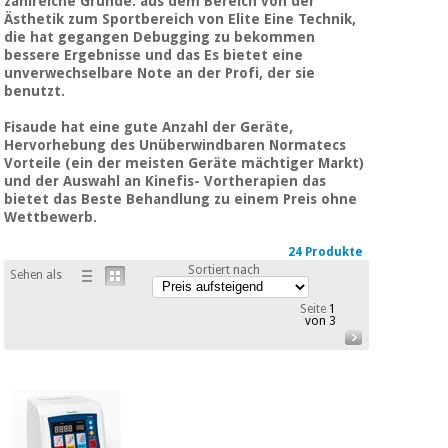
zahlreiche Gründe:
aus dem Bereich von
der
Medizinische
Traditionelle
Ästhetik zum Sportbereich von Elite
Eine Technik,
ausrüstung
chinesische
die hat gegangen Debugging zu bekommen
medizin
bessere Ergebnisse und das Es bietet eine
Nachricht
Angebote
unverwechselbare Note an der Profi, der sie
benutzt.
Traditionelle
Klinische
chinesische
möbel
Fisaude hat eine gute Anzahl der Geräte,
medizin
Hervorhebung des Unüberwindbaren Normatecs
Outlet
Angebote
Vorteile (ein der meisten Geräte mächtiger Markt)
Therapeutische
und der Auswahl an Kinefis- Vortherapien das
schränke
bietet das Beste Behandlung zu einem Preis ohne
Klinische
Wettbewerb.
möbel
Fisaude
Outlet
Essentielles
Tech
24 Produkte
schutzmaterial
Academy
Sortiert nach
Sehen als
für
Therapeutische
coronaviren
schränke
Seite
1
von 3
Fisaude
Aerobic,
Tech
fitness
Essentielles
Academy
und
schutzmaterial
pilates
für
coronaviren