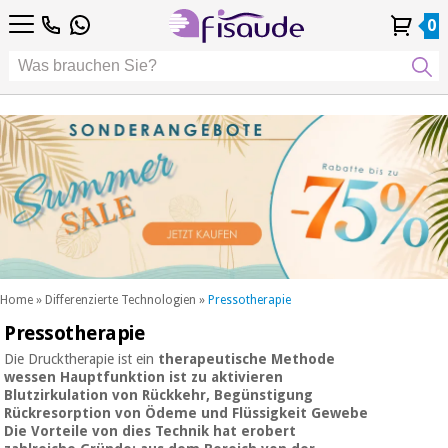
DE
DE
Physiotherapie
Physiotherapie
0
4,8
4,8
4,8
FR
FR
/ 5
/ 5
/ 5
Differenzierte
Differenzierte
IT
IT
Mein
Mein
Meine
Meine
Technologien
ES
ES
Konto
Konto
Bestellungen
Bestellungen
Technologien
Podologie
PT
PT
Podologie
EU
EU
ästhetik,
dermokosmetik
Fisaude-
ästhetik,
und
Fisaude-
Anlass
dermokosmetik
ästhetische
Anlass
und ästhetische
medizin
medizin
SUMMER
Wellness,
SALE
lebensqualität
SUMMER
Wellness,
und
SALE
lebensqualität
körperpflege
Home
»
Differenzierte Technologien
»
Pressotherapie
und
Pressotherapie
Unsere
körperpflege
Zahnmedizin
Kinefis-
Die Drucktherapie ist ein
therapeutische Methode
Produkte
wessen
Hauptfunktion
ist
zu aktivieren
Unsere
Blutzirkulation von Rückkehr,
Begünstigung
Zahnmedizin
Medizinische
Kinefis-
Rückresorption von Ödeme
und
Flüssigkeit Gewebe
ausrüstung
Produkte
Die Vorteile von
dies Technik hat erobert
Nachricht