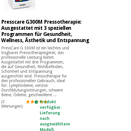
Sport
und
spiele
Aerobic,
fitness
Presscare G300M Pressotherapie:
und
Sanitärkleiderschränke
Ausgestattet mit 3 speziellen
pilates
Programmen für Gesundheit,
Wellness, Ästhetik und Entspannung
Veterinärmedizin
PressCare G 300M ist ein leichtes und
Sport
tragbares Pressotherapiegerät, das
Orthopädie
und
professionelle Leistung bietet.
spiele
Ausgestattet mit drei Programmen,
die auf Gesundheit, Wohlbefinden,
Chirurgische
Schönheit und Entspannung
instrumente
ausgerichtet sind. Pressotherapie für
Sanitärkleiderschränke
(ausverkauf)
den professionellen Gebrauch, ideal
für: Lymphödeme, venöse
Durchblutungsstörungen, schwere
Beine, Ödeme, geschwollene ...
Veterinärmedizin
(2
Produkt
Meinungen)
verfügbar.
Lieferung
Orthopädie
nach
ausgewähltem
Modell.