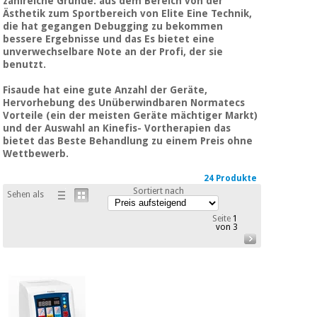
zahlreiche Gründe:
aus dem Bereich von
der
Medizinische
Traditionelle
Ästhetik zum Sportbereich von Elite
Eine Technik,
ausrüstung
chinesische
die hat gegangen Debugging zu bekommen
medizin
bessere Ergebnisse und das Es bietet eine
Nachricht
Angebote
unverwechselbare Note an der Profi, der sie
benutzt.
Traditionelle
Klinische
chinesische
möbel
Fisaude hat eine gute Anzahl der Geräte,
medizin
Hervorhebung des Unüberwindbaren Normatecs
Outlet
Angebote
Vorteile (ein der meisten Geräte mächtiger Markt)
Therapeutische
und der Auswahl an Kinefis- Vortherapien das
schränke
bietet das Beste Behandlung zu einem Preis ohne
Klinische
Wettbewerb.
möbel
Fisaude
Outlet
Essentielles
Tech
24 Produkte
schutzmaterial
Academy
Sortiert nach
Sehen als
für
Therapeutische
coronaviren
schränke
Seite
1
von 3
Fisaude
Aerobic,
Tech
fitness
Essentielles
Academy
und
schutzmaterial
pilates
für
coronaviren