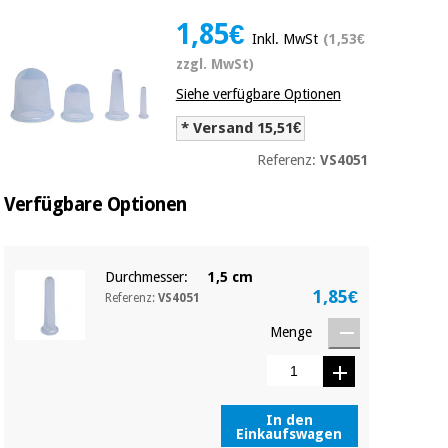
Medizinische
Traditionelle
1,85€
ausrüstung
chinesische
Inkl. MwSt
(1,53€
medizin
Nachricht
zzgl. MwSt)
Angebote
Siehe verfügbare Optionen
Traditionelle
Klinische
chinesische
möbel
* Versand 15,51€
medizin
Outlet
Angebote
Referenz:
VS4051
Therapeutische
schränke
Klinische
Verfügbare Optionen
möbel
Fisaude
Outlet
Essentielles
Tech
schutzmaterial
Academy
für
Durchmesser:
1,5 cm
Therapeutische
1,85€
coronaviren
Referenz:
VS4051
schränke
Fisaude
Menge
Aerobic,
Tech
fitness
Essentielles
Academy
und
schutzmaterial
pilates
für
In den
coronaviren
Einkaufswagen