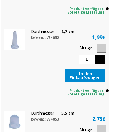
Sport
und
Produkt verfügbar.
spiele
Aerobic,
Sofortige Lieferung
fitness
und
Sanitärkleiderschränke
pilates
Durchmesser:
2,7 cm
1,99€
Referenz:
VS4052
Veterinärmedizin
Menge
Sport
Orthopädie
und
spiele
Chirurgische
In den
instrumente
Einkaufswagen
Sanitärkleiderschränke
(ausverkauf)
Produkt verfügbar.
Sofortige Lieferung
Veterinärmedizin
Durchmesser:
5,5 cm
Orthopädie
2,75€
Referenz:
VS4053
Menge