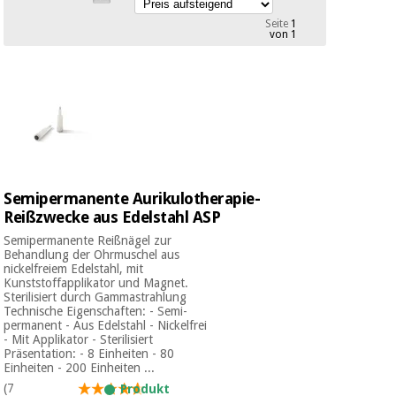
Medizinische
Traditionelle
Seite
1
ausrüstung
chinesische
von 1
medizin
Nachricht
Angebote
Traditionelle
Klinische
chinesische
möbel
medizin
Outlet
Angebote
Therapeutische
schränke
Klinische
möbel
Semipermanente Aurikulotherapie-
Fisaude
Outlet
Essentielles
Tech
Reißzwecke aus Edelstahl ASP
schutzmaterial
Academy
Semipermanente Reißnägel zur
für
Therapeutische
Behandlung der Ohrmuschel aus
coronaviren
schränke
nickelfreiem Edelstahl, mit
Kunststoffapplikator und Magnet.
Fisaude
Sterilisiert durch Gammastrahlung
Aerobic,
Tech
Technische Eigenschaften: - Semi-
fitness
Essentielles
Academy
permanent - Aus Edelstahl - Nickelfrei
und
- Mit Applikator - Sterilisiert
schutzmaterial
pilates
Präsentation: - 8 Einheiten - 80
für
Einheiten - 200 Einheiten ...
coronaviren
(7
Produkt