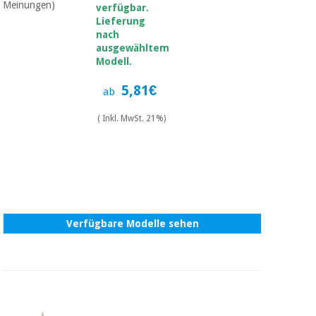
Sport
Meinungen)
verfügbar.
und
Lieferung
spiele
Aerobic,
nach
fitness
ausgewähltem
und
Sanitärkleiderschränke
Modell.
pilates
5,81€
ab
Veterinärmedizin
Sport
( Inkl. MwSt. 21%)
Orthopädie
und
spiele
Chirurgische
instrumente
Sanitärkleiderschränke
(ausverkauf)
Verfügbare Modelle sehen
Veterinärmedizin
Orthopädie