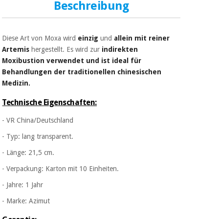
Sport
Beschreibung
und
spiele
Aerobic,
fitness
Diese Art von Moxa wird
einzig
und
allein mit reiner
und
Sanitärkleiderschränke
Artemis
hergestellt. Es wird zur
indirekten
pilates
Moxibustion verwendet und ist ideal für
Veterinärmedizin
Behandlungen der traditionellen chinesischen
Sport
Medizin.
Orthopädie
und
Technische Eigenschaften:
spiele
Chirurgische
- VR China/Deutschland
instrumente
Sanitärkleiderschränke
(ausverkauf)
- Typ: lang transparent.
- Länge: 21,5 cm.
Veterinärmedizin
- Verpackung: Karton mit 10 Einheiten.
- Jahre: 1 Jahr
Orthopädie
- Marke: Azimut