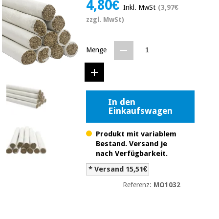
4,80€
Medizinische
Inkl. MwSt
(3,97€
Traditionelle
ausrüstung
chinesische
zzgl. MwSt)
medizin
Nachricht
Angebote
Traditionelle
Menge
Klinische
chinesische
möbel
medizin
Outlet
Angebote
Therapeutische
schränke
Klinische
In den
möbel
Fisaude
Einkaufswagen
Outlet
Essentielles
Tech
schutzmaterial
Academy
Produkt mit variablem
für
Therapeutische
Bestand. Versand je
coronaviren
schränke
nach Verfügbarkeit.
Fisaude
Aerobic,
Tech
* Versand 15,51€
fitness
Essentielles
Academy
Referenz:
MO1032
und
schutzmaterial
pilates
für
coronaviren