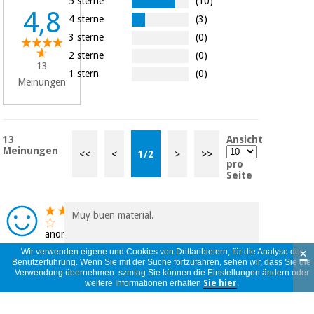
5 sterne
(10)
4,8
4 sterne
(3)
3 sterne
(0)
2 sterne
(0)
13
1 stern
(0)
Meinungen
13
Ansicht
Meinungen
<<
<
1
/
2
>
>>
pro
Seite
Muy buen material.
anonym
Spanien
×
Wir verwenden eigene und Cookies von Drittanbietern, für die Analyse der
30/11/2022
Benutzerführung. Wenn Sie mit der Suche fortzufahren, sehen wir, dass Sie die
Verwendung übernehmen. szmtag Sie können die Einstellungen ändern oder
weitere Informationen erhalten
Sie hier
.
Muito bom.