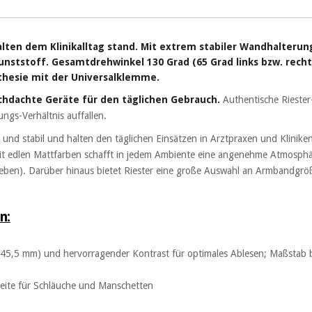
ten dem Klinikalltag stand. Mit extrem stabiler Wandhalteru
ststoff. Gesamtdrehwinkel 130 Grad (65 Grad links bzw. recht
thesie mit der Universalklemme.
chdachte Geräte für den täglichen Gebrauch.
Authentische Riester
ungs-Verhältnis auffallen.
und stabil und halten den täglichen Einsätzen in Arztpraxen und Klinike
t edlen Mattfarben schafft in jedem Ambiente eine angenehme Atmosphäre 
geben). Darüber hinaus bietet Riester eine große Auswahl an Armbandgrö
n:
145,5 mm) und hervorragender Kontrast für optimales Ablesen; Maßstab
seite für Schläuche und Manschetten