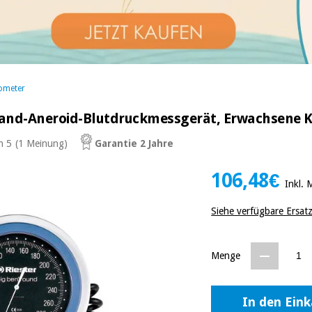
ometer
wand-Aneroid-Blutdruckmessgerät, Erwachsene 
n 5
(1 Meinung)
Garantie 2 Jahre
106,48€
Inkl.
Siehe verfügbare Ersat
Menge
In den Ein