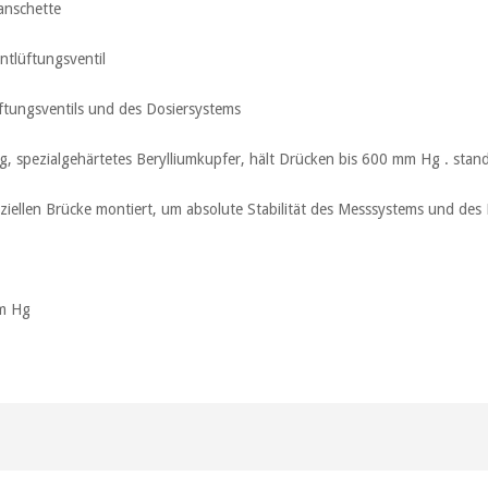
anschette
Entlüftungsventil
üftungsventils und des Dosiersystems
, spezialgehärtetes Berylliumkupfer, hält Drücken bis 600 mm Hg . stan
eziellen Brücke montiert, um absolute Stabilität des Messsystems und des
mm Hg