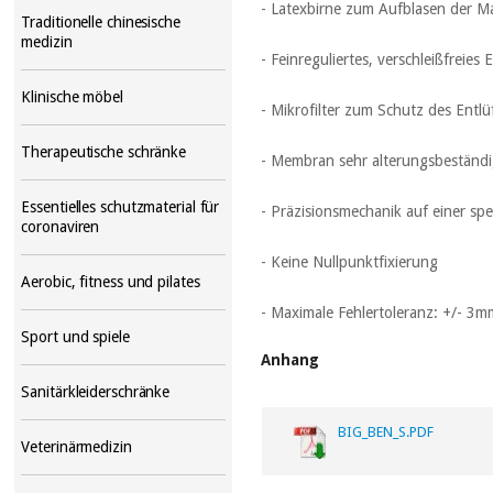
- Latexbirne zum Aufblasen der M
Traditionelle chinesische
medizin
- Feinreguliertes, verschleißfreies 
Klinische möbel
- Mikrofilter zum Schutz des Entl
Therapeutische schränke
- Membran sehr alterungsbeständig
Essentielles schutzmaterial für
- Präzisionsmechanik auf einer sp
coronaviren
- Keine Nullpunktfixierung
Aerobic, fitness und pilates
- Maximale Fehlertoleranz: +/- 3
Sport und spiele
Anhang
Sanitärkleiderschränke
BIG_BEN_S.PDF
Veterinärmedizin