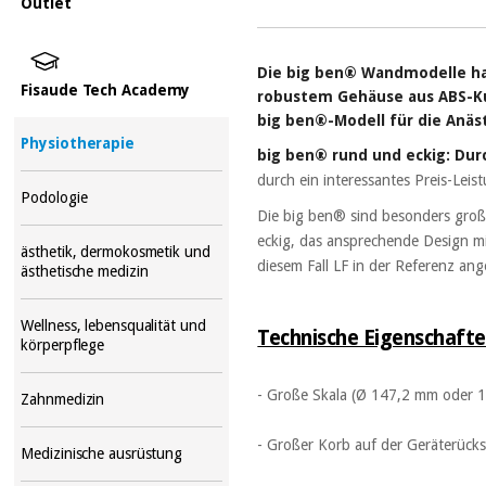
Outlet
Die big ben® Wandmodelle hal
Fisaude Tech Academy
robustem Gehäuse aus ABS-Kun
big ben®-Modell für die Anäs
Physiotherapie
big ben® rund und eckig: Dur
durch ein interessantes Preis-Leist
Podologie
Die big ben® sind besonders groß 
eckig, das ansprechende Design mi
ästhetik, dermokosmetik und
diesem Fall LF in der Referenz an
ästhetische medizin
Wellness, lebensqualität und
Technische Eigenschafte
körperpflege
- Große Skala (Ø 147,2 mm oder 
Zahnmedizin
- Großer Korb auf der Geräterück
Medizinische ausrüstung