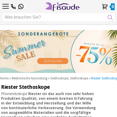
DE
DE
Physiotherapie
Physiotherapie
0
4,8
4,8
4,8
FR
FR
/ 5
/ 5
/ 5
Differenzierte
Differenzierte
IT
IT
Mein
Mein
Meine
Meine
Technologien
ES
ES
Konto
Konto
Bestellungen
Bestellungen
Technologien
Podologie
PT
PT
Podologie
EU
EU
ästhetik,
dermokosmetik
Fisaude-
ästhetik,
und
Fisaude-
Anlass
dermokosmetik
ästhetische
Anlass
und ästhetische
medizin
medizin
SUMMER
Wellness,
SALE
lebensqualität
SUMMER
Wellness,
und
SALE
lebensqualität
körperpflege
Home
»
Medizinische Ausrüstung
»
Stethoskope, Stethoskope
»
Riester Stethosko
und
Riester Stethoskope
Unsere
körperpflege
Zahnmedizin
Kinefis-
Phonendoskope
Riester
ist das auch von sehr hohen
Produkte
Produkten Qualität, von einem breiten Erfahrung
Unsere
in der Entwicklung und Herstellung und der Wille
Zahnmedizin
Medizinische
Kinefis-
von kontinuierliche Verbesserung. Die Verwendung
ausrüstung
Produkte
von ausgewählte Materialien und die sorgfältige
Nachricht