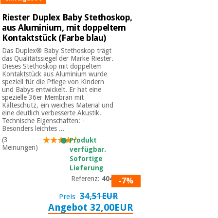
Riester Duplex Baby Stethoskop,
aus Aluminium, mit doppeltem
Kontaktstück (Farbe blau)
Das Duplex® Baby Stethoskop trägt
das Qualitätssiegel der Marke Riester.
Dieses Stethoskop mit doppeltem
Kontaktstück aus Aluminium wurde
speziell für die Pflege von Kindern
und Babys entwickelt. Er hat eine
spezielle 36er Membran mit
Kälteschutz, ein weiches Material und
eine deutlich verbesserte Akustik.
Technische Eigenschaften: -
Besonders leichtes ...
(3
Produkt
Meinungen)
verfügbar.
Sofortige
Lieferung
Referenz:
4041
-7%
34,51EUR
Preis
Angebot 32,00EUR