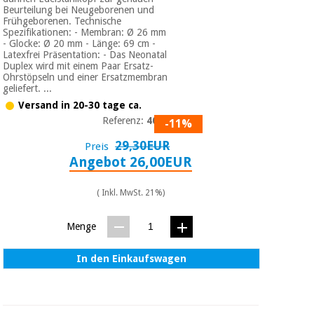
Sport
Beurteilung bei Neugeborenen und
und
Frühgeborenen. Technische
spiele
Aerobic,
Spezifikationen: - Membran: Ø 26 mm
- Glocke: Ø 20 mm - Länge: 69 cm -
fitness
Latexfrei Präsentation: - Das Neonatal
und
Sanitärkleiderschränke
Duplex wird mit einem Paar Ersatz-
pilates
Ohrstöpseln und einer Ersatzmembran
geliefert. ...
Veterinärmedizin
Versand in 20-30 tage ca.
Sport
Referenz:
4051
-11%
Orthopädie
und
29,30EUR
Preis
spiele
Angebot 26,00EUR
Chirurgische
instrumente
Sanitärkleiderschränke
(ausverkauf)
( Inkl. MwSt. 21%)
Menge
Veterinärmedizin
In den Einkaufswagen
Orthopädie