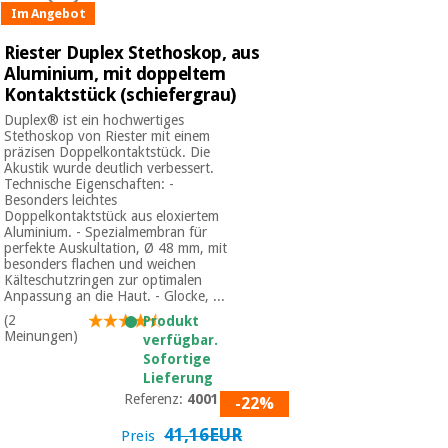
Im Angebot
Riester Duplex Stethoskop, aus
Aluminium, mit doppeltem
Kontaktstück (schiefergrau)
Duplex® ist ein hochwertiges
Stethoskop von Riester mit einem
präzisen Doppelkontaktstück. Die
Akustik wurde deutlich verbessert.
Technische Eigenschaften: -
Besonders leichtes
Doppelkontaktstück aus eloxiertem
Aluminium. - Spezialmembran für
perfekte Auskultation, Ø 48 mm, mit
besonders flachen und weichen
Kälteschutzringen zur optimalen
Anpassung an die Haut. - Glocke, ...
(2
Produkt
Meinungen)
verfügbar.
Sofortige
Lieferung
Referenz:
4001-02
-22%
41,16EUR
Preis