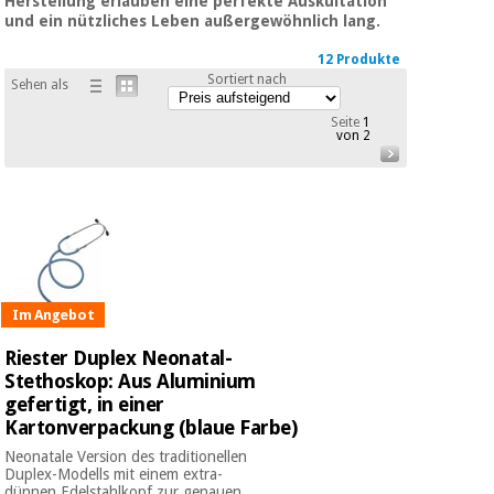
Herstellung erlauben eine perfekte Auskultation
Medizinische
Traditionelle
und ein nützliches Leben außergewöhnlich lang.
ausrüstung
chinesische
medizin
12 Produkte
Nachricht
Angebote
Sortiert nach
Sehen als
Traditionelle
Klinische
Seite
1
chinesische
möbel
von 2
medizin
Outlet
Angebote
Therapeutische
schränke
Klinische
möbel
Fisaude
Outlet
Essentielles
Tech
schutzmaterial
Academy
für
Therapeutische
Im Angebot
coronaviren
schränke
Riester Duplex Neonatal-
Fisaude
Stethoskop: Aus Aluminium
Aerobic,
Tech
fitness
gefertigt, in einer
Essentielles
Academy
und
Kartonverpackung (blaue Farbe)
schutzmaterial
pilates
für
Neonatale Version des traditionellen
coronaviren
Duplex-Modells mit einem extra-
dünnen Edelstahlkopf zur genauen