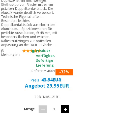
Duplex® ist ein hochwertiges
Stethoskop von Riester mit einem
präzisen Doppelkontaktstück. Die
Akustik wurde deutlich verbessert.
Technische Eigenschaften: -
Besonders leichtes
Doppelkontaktstück aus eloxiertem
Aluminium. - Spezialmembran für
perfekte Auskultation, Ø 48 mm, mit
besonders flachen und weichen
Kälteschutzringen zur optimalen
Anpassung an die Haut. - Glocke, ...
(3
Produkt
Meinungen)
verfügbar.
Sofortige
Lieferung
Referenz:
4001-01
-32%
43,94EUR
Preis
Angebot 29,95EUR
( Inkl. MwSt. 21%)
Menge