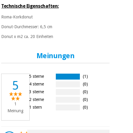
Sport
und
Technische Eigenschaften:
spiele
Aerobic,
Roma-Korkdonut
fitness
und
Sanitärkleiderschränke
Donut-Durchmesser: 6,5 cm
pilates
Donut x m2 ca. 20 Einheiten
Veterinärmedizin
Sport
Meinungen
Orthopädie
und
spiele
Chirurgische
instrumente
5 sterne
(1)
Sanitärkleiderschränke
(ausverkauf)
5
4 sterne
(0)
3 sterne
(0)
Veterinärmedizin
2 sterne
(0)
1
1 stern
(0)
Meinung
Orthopädie